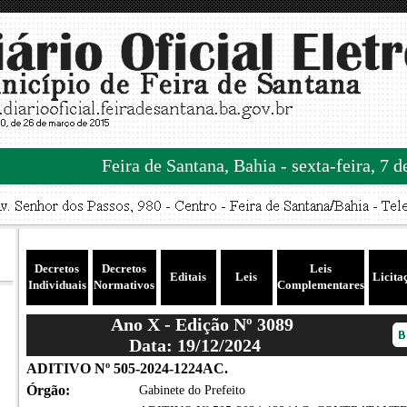
Feira de Santana, Bahia - sexta-feira, 7 
Decretos
Decretos
Leis
Editais
Leis
Licita
Individuais
Normativos
Complementares
Ano X - Edição Nº 3089
Data: 19/12/2024
ADITIVO Nº 505-2024-1224AC.
Órgão:
Gabinete do Prefeito