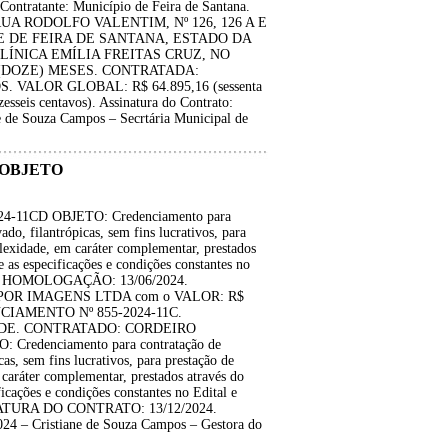
Contratante: Município de Feira de Santana.
UA RODOLFO VALENTIM, Nº 126, 126 A E
DE DE FEIRA DE SANTANA, ESTADO DA
ÍNICA EMÍLIA FREITAS CRUZ, NO
 (DOZE) MESES. CONTRATADA:
ALOR GLOBAL: R$ 64.895,16 (sessenta
zesseis centavos). Assinatura do Contrato:
e de Souza Campos – Secrtária Municipal de
 OBJETO
1CD OBJETO: Credenciamento para
ado, filantrópicas, sem fins lucrativos, para
plexidade, em caráter complementar, prestados
as especificações e condições constantes no
xos. HOMOLOGAÇÃO: 13/06/2024.
OR IMAGENS LTDA com o VALOR: R$
IAMENTO Nº 855-2024-11C.
DE. CONTRATADO: CORDEIRO
edenciamento para contratação de
cas, sem fins lucrativos, para prestação de
 caráter complementar, prestados através do
cações e condições constantes no Edital e
SINATURA DO CONTRATO: 13/12/2024.
24 – Cristiane de Souza Campos – Gestora do