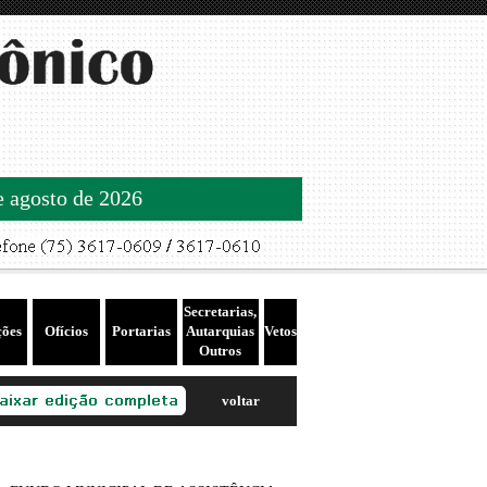
de agosto de 2026
Secretarias,
ções
Ofícios
Portarias
Autarquias
Vetos
Outros
voltar