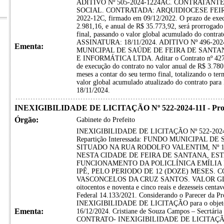
ADITIVO Nº 505-2024-1224AC. CONTRATANT
SOCIAL. CONTRATADA: ARQUIDIOCESE FEIRA D
2022-12C, firmado em 09/12/2022. O prazo de exec
2.981,16, e anual de R$ 35.773,92, será prorrogado
final, passando o valor global acumulado do contr
ASSINATURA: 18/11/2024. ADITIVO Nº 496-2
Ementa:
MUNICIPAL DE SAÚDE DE FEIRA DE SANTA
E INFORMÁTICA LTDA. Aditar o Contrato nº 427-
de execução do contrato no valor anual de R$ 3.780.
meses a contar do seu termo final, totalizando o t
valor global acumulado atualizado do contrato 
18/11/2024.
INEXIGIBILIDADE DE LICITAÇÃO Nº 522-2024-11I - Proces
Órgão:
Gabinete do Prefeito
INEXIGIBILIDADE DE LICITAÇÃO Nº 522-2024-11I
Repartição Interessada: FUNDO MUNICIPAL D
SITUADO NA RUA RODOLFO VALENTIM, Nº 126
NESTA CIDADE DE FEIRA DE SANTANA, EST
FUNCIONAMENTO DA POLICLÍNICA EMÍLIA 
IPÊ, PELO PERIODO DE 12 (DOZE) MESES.
VASCONCELOS DA CRUZ SANTOS. VALOR GLOBAL:
oitocentos e noventa e cinco reais e dezesseis centav
Federal 14.133/2021. Considerando o Parecer da Pro
INEXIGIBILIDADE DE LICITAÇÃO para o objeto a
Ementa:
16/12/2024. Cristiane de Souza Campos – Secrtár
CONTRATO- INEXIGIBILIDADE DE LICITAÇÃO 