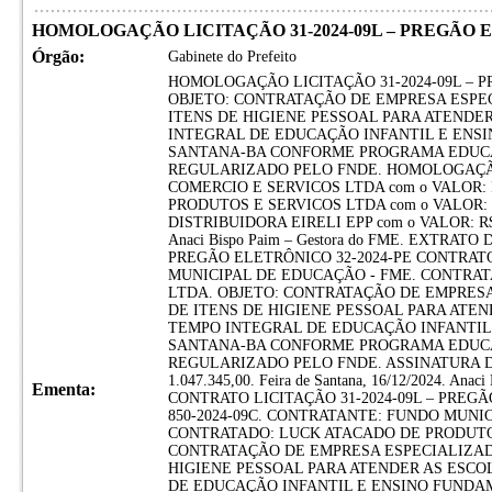
HOMOLOGAÇÃO LICITAÇÃO 31-2024-09L – PREGÃO E
Órgão:
Gabinete do Prefeito
HOMOLOGAÇÃO LICITAÇÃO 31-2024-09L – P
OBJETO: CONTRATAÇÃO DE EMPRESA ESPE
ITENS DE HIGIENE PESSOAL PARA ATENDE
INTEGRAL DE EDUCAÇÃO INFANTIL E ENS
SANTANA-BA CONFORME PROGRAMA EDUC
REGULARIZADO PELO FNDE. HOMOLOGAÇÃO:
COMERCIO E SERVICOS LTDA com o VALOR: R
PRODUTOS E SERVICOS LTDA com o VALOR: R
DISTRIBUIDORA EIRELI EPP com o VALOR: R$ 141
Anaci Bispo Paim – Gestora do FME. EXTRAT
PREGÃO ELETRÔNICO 32-2024-PE CONTRATO
MUNICIPAL DE EDUCAÇÃO - FME. CONTRAT
LTDA. OBJETO: CONTRATAÇÃO DE EMPRES
DE ITENS DE HIGIENE PESSOAL PARA ATEN
TEMPO INTEGRAL DE EDUCAÇÃO INFANTIL
SANTANA-BA CONFORME PROGRAMA EDUC
REGULARIZADO PELO FNDE. ASSINATURA DO 
1.047.345,00. Feira de Santana, 16/12/2024. An
Ementa:
CONTRATO LICITAÇÃO 31-2024-09L – PREGÃ
850-2024-09C. CONTRATANTE: FUNDO MUNI
CONTRATADO: LUCK ATACADO DE PRODUTOS
CONTRATAÇÃO DE EMPRESA ESPECIALIZAD
HIGIENE PESSOAL PARA ATENDER AS ESCO
DE EDUCAÇÃO INFANTIL E ENSINO FUNDA