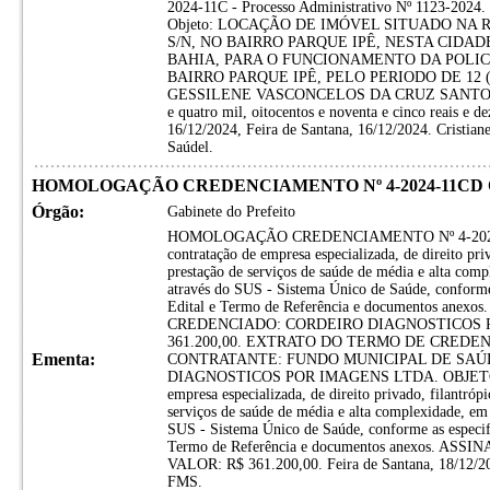
2024-11C - Processo Administrativo Nº 1123-2024. 
Objeto: LOCAÇÃO DE IMÓVEL SITUADO NA R
S/N, NO BAIRRO PARQUE IPÊ, NESTA CIDA
BAHIA, PARA O FUNCIONAMENTO DA POLICL
BAIRRO PARQUE IPÊ, PELO PERIODO DE 12
GESSILENE VASCONCELOS DA CRUZ SANTOS. V
e quatro mil, oitocentos e noventa e cinco reais e de
16/12/2024, Feira de Santana, 16/12/2024. Cristian
Saúdel.
HOMOLOGAÇÃO CREDENCIAMENTO Nº 4-2024-11CD
Órgão:
Gabinete do Prefeito
HOMOLOGAÇÃO CREDENCIAMENTO Nº 4-2024-1
contratação de empresa especializada, de direito priv
prestação de serviços de saúde de média e alta com
através do SUS - Sistema Único de Saúde, conforme 
Edital e Termo de Referência e documentos ane
CREDENCIADO: CORDEIRO DIAGNOSTICOS P
361.200,00. EXTRATO DO TERMO DE CREDENC
Ementa:
CONTRATANTE: FUNDO MUNICIPAL DE SAÚ
DIAGNOSTICOS POR IMAGENS LTDA. OBJETO: Cr
empresa especializada, de direito privado, filantrópi
serviços de saúde de média e alta complexidade, em
SUS - Sistema Único de Saúde, conforme as especifi
Termo de Referência e documentos anexos. AS
VALOR: R$ 361.200,00. Feira de Santana, 18/12/20
FMS.