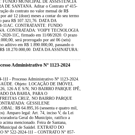
E: FUNDO MUNICIPAL DE ASSISTÊNCIA
E SANTANA. Aditar o Contrato nº 415-
ução do contrato no valor mensal de R$
 por até 12 (doze) meses a contar do seu termo
ato para R$ 107.321,76. DATA DA
024-11AC. CONTRATANTE: FUNDO
NA. CONTRATADA: VOIPY TECNOLOGIA
2020-11C, firmado em 11/08/2020. O prazo
000,00, será prorrogado por até 06 (seis)
ermo aditivo em R$ 1.890.000,00, passando o
para R$ 18.270.000,00. DATA DA ASSINATURA:
so Administrativo Nº 1123-2024
 - Processo Administrativo Nº 1123-2024.
E SAÚDE. Objeto: LOCAÇÃO DE IMÓVEL
, 126 A E S/N, NO BAIRRO PARQUE IPÊ,
ADO DA BAHIA, PARA O
FREITAS CRUZ, NO BAIRRO PARQUE
 CONTRATADA: GESSILENE
 R$ 64.895,16 (sessenta e quatro mil,
os). Amparo legal: Art. 74, inciso V, da Lei
curadoria Geral do Município, ratifico a
cima mencionado. Feira de Santana,
ia Municipal de Saúdel. EXTRATO DO
Nº 522-2024-11I – CONTRATO N° 857-