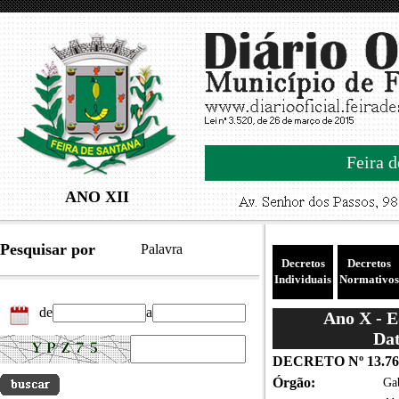
Feira d
ANO XII
Pesquisar por
Palavra
Decretos
Decretos
Individuais
Normativos
de
a
Ano X - 
Dat
DECRETO Nº 13.76
Órgão:
Gab