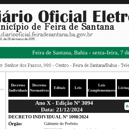
Feira de Santana, Bahia - sexta-feira, 7 
Decretos
Decretos
Leis
Editais
Leis
Licita
Individuais
Normativos
Complementares
Ano X - Edição Nº 3094
Data: 21/12/2024
DECRETO INDIVIDUAL Nº 1098/2024
Órgão:
Gabinete do Prefeito