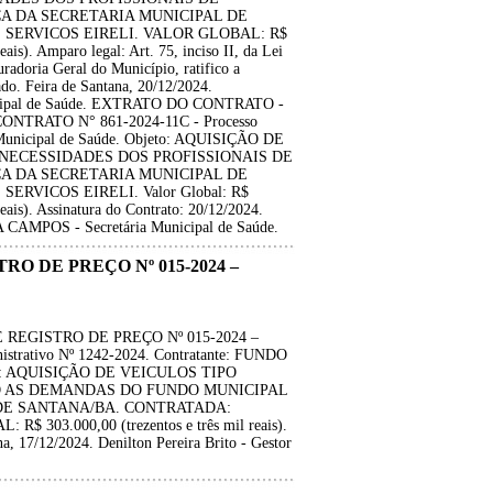
A DA SECRETARIA MUNICIPAL DE
E SERVICOS EIRELI. VALOR GLOBAL: R$
ais). Amparo legal: Art. 75, inciso II, da Lei
radoria Geral do Município, ratifico a
do. Feira de Santana, 20/12/2024.
ipal de Saúde. EXTRATO DO CONTRATO -
ONTRATO N° 861-2024-11C - Processo
 Municipal de Saúde. Objeto: AQUISIÇÃO DE
NECESSIDADES DOS PROFISSIONAIS DE
A DA SECRETARIA MUNICIPAL DE
ERVICOS EIRELI. Valor Global: R$
eais). Assinatura do Contrato: 20/12/2024.
 CAMPOS - Secretária Municipal de Saúde.
O DE PREÇO Nº 015-2024 –
REGISTRO DE PREÇO Nº 015-2024 –
trativo Nº 1242-2024. Contratante: FUNDO
o: AQUISIÇÃO DE VEICULOS TIPO
O AS DEMANDAS DO FUNDO MUNICIPAL
 DE SANTANA/BA. CONTRATADA:
3.000,00 (trezentos e três mil reais).
a, 17/12/2024. Denilton Pereira Brito - Gestor