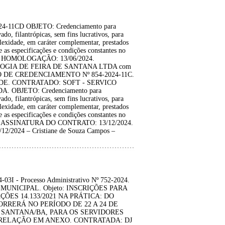
1CD OBJETO: Credenciamento para
ado, filantrópicas, sem fins lucrativos, para
plexidade, em caráter complementar, prestados
as especificações e condições constantes no
xos. HOMOLOGAÇÃO: 13/06/2024.
OGIA DE FEIRA DE SANTANA LTDA com
O DE CREDENCIAMENTO Nº 854-2024-11C.
E. CONTRATADO: SOFT - SERVICO
OBJETO: Credenciamento para
ado, filantrópicas, sem fins lucrativos, para
plexidade, em caráter complementar, prestados
as especificações e condições constantes no
exos. ASSINATURA DO CONTRATO: 13/12/2024.
/12/2024 – Cristiane de Souza Campos –
 - Processo Administrativo Nº 752-2024.
L MUNICIPAL. Objeto: INSCRIÇÕES PARA
ÕES 14.133/2021 NA PRÁTICA: DO
RRERÁ NO PERÍODO DE 22 A 24 DE
E SANTANA/BA, PARA OS SERVIDORES
RELAÇÃO EM ANEXO. CONTRATADA: DJ