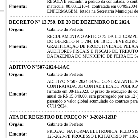
RESOLVE rescindir, a pedido da contratada, o
Ementa:
matrícula: 08.031.218-4, contratada em 08/09/200
ENFERMAGEM, lotada na Secretaria Municipal de
DECRETO Nº 13.759, DE 20 DE DEZEMBRO DE 2024.
Órgão:
Gabinete do Prefeito
REGULAMENTA O ARTIGO 75 DA LEI COMPLE
DO DECRETO Nº 5.784, DE 10 DE FEVEREIRO
Ementa:
GRATIFICAÇÃO DE PRODUTIVIDADE PELA 
AUDITORES FISCAIS E FISCAIS DE TRIBUT
DA FAZENDA DO MUNICÍPIO DE FEIRA DE 
ADITIVO Nº507-2024-14AC
Órgão:
Gabinete do Prefeito
ADITIVO Nº507-2024-14AC. CONTRATANTE: 
CONTRATADA: JG CONTABILIDADE PÚBLICA LTDA
firmado em 08/11/2023. O prazo de execução do con
Ementa:
anual de R$ 15.840,00, será prorrogado por até 12 (
passando o valor global acumulado do contrato 
07/11/2024.
ATA DE REGISTRO DE PREÇO N° 3-2024-12RP
Órgão:
Gabinete do Prefeito
PREGÃO, NA FORMA ELETRÔNICA, PELO SI
Ementa:
125-2023-PE PROCESSO LICITATÓRIO N° 118-