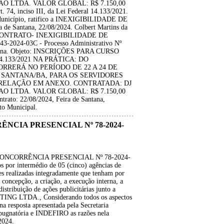
 LTDA. VALOR GLOBAL: R$ 7.150,00
t. 74, inciso III, da Lei Federal 14.133/2021.
 Município, ratifico a INEXIGIBILIDADE DE
de Santana, 22/08/2024. Colbert Martins da
DO CONTRATO- INEXIGIBILIDADE DE
2024-03C - Processo Administrativo Nº
antana. Objeto: INSCRIÇÕES PARA CURSO
.133/2021 NA PRÁTICA: DO
RRERÁ NO PERÍODO DE 22 A 24 DE
E SANTANA/BA, PARA OS SERVIDORES
RELAÇÃO EM ANEXO. CONTRATADA: DJ
 LTDA. VALOR GLOBAL: R$ 7.150,00
ontrato: 22/08/2024, Feira de Santana,
to Municipal.
ÊNCIA PRESENCIAL Nº 78-2024-
CONCORRÊNCIA PRESENCIAL Nº 78-2024-
os por intermédio de 05 (cinco) agências de
s realizadas integradamente que tenham por
 concepção, a criação, a execução interna, a
istribuição de ações publicitárias junto a
ING LTDA., Considerando todos os aspectos
 resposta apresentada pela Secretaria
ugnatória e INDEFIRO as razões nela
2024.