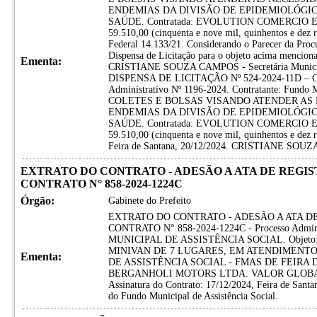
ENDEMIAS DA DIVISÃO DE EPIDEMIOLÓGIC
SAÚDE. Contratada: EVOLUTION COMERCIO 
59.510,00 (cinquenta e nove mil, quinhentos e dez re
Federal 14.133/21. Considerando o Parecer da Procu
Dispensa de Licitação para o objeto acima menciona
Ementa:
CRISTIANE SOUZA CAMPOS - Secretária Munic
DISPENSA DE LICITAÇÃO Nº 524-2024-11D – C
Administrativo Nº 1196-2024. Contratante: Fundo
COLETES E BOLSAS VISANDO ATENDER AS 
ENDEMIAS DA DIVISÃO DE EPIDEMIOLÓGIC
SAÚDE. Contratada: EVOLUTION COMERCIO E S
59.510,00 (cinquenta e nove mil, quinhentos e dez r
Feira de Santana, 20/12/2024. CRISTIANE SOUZA
EXTRATO DO CONTRATO - ADESÃO A ATA DE REGISTR
CONTRATO N° 858-2024-1224C
Órgão:
Gabinete do Prefeito
EXTRATO DO CONTRATO - ADESÃO A ATA DE 
CONTRATO N° 858-2024-1224C - Processo Adminis
MUNICIPAL DE ASSISTÊNCIA SOCIAL. Objet
MINIVAN DE 7 LUGARES, EM ATENDIMENT
Ementa:
DE ASSISTÊNCIA SOCIAL - FMAS DE FEIRA
BERGANHOLI MOTORS LTDA. VALOR GLOBAL: R$ 30
Assinatura do Contrato: 17/12/2024, Feira de Santan
do Fundo Municipal de Assistência Social.