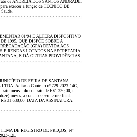
 contrato de ANDREIA DOS SANTOS ANDRADE,
4 para exercer a função de TÉCNICO DE
 Saúde.
MENTAR 01/94 E ALTERA DISPOSITIVO
 DE 1995, QUE DISPÕE SOBRE A
ARRECADAÇÃO (GPA) DEVIDA AOS
OS E RENDAS LOTADOS NA SECRETARIA
SANTANA, E DÁ OUTRAS PROVIDÊNCIAS.
MUNICÍPIO DE FEIRA DE SANTANA.
. Aditar o Contrato nº 729-2023-14C,
trato mensal do contrato de R$1.320,00, e
doze) meses, a contar do seu termo final,
para R$ 31.680,00. DATA DA ASSINATURA:
STEMA DE REGISTRO DE PREÇOS, N°
2023-12L