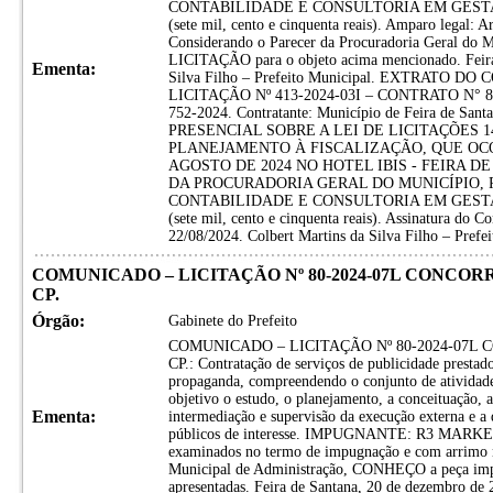
CONTABILIDADE E CONSULTORIA EM GESTAO
(sete mil, cento e cinquenta reais). Amparo legal: Ar
Considerando o Parecer da Procuradoria Geral do
LICITAÇÃO para o objeto acima mencionado. Feira 
Ementa:
Silva Filho – Prefeito Municipal. EXTRATO 
LICITAÇÃO Nº 413-2024-03I – CONTRATO N° 843-
752-2024. Contratante: Município de Feira de S
PRESENCIAL SOBRE A LEI DE LICITAÇÕES 14
PLANEJAMENTO À FISCALIZAÇÃO, QUE OCO
AGOSTO DE 2024 NO HOTEL IBIS - FEIRA D
DA PROCURADORIA GERAL DO MUNICÍPIO, 
CONTABILIDADE E CONSULTORIA EM GESTAO
(sete mil, cento e cinquenta reais). Assinatura do C
22/08/2024. Colbert Martins da Silva Filho – Prefei
COMUNICADO – LICITAÇÃO Nº 80-2024-07L CONCORR
CP.
Órgão:
Gabinete do Prefeito
COMUNICADO – LICITAÇÃO Nº 80-2024-07L 
CP.: Contratação de serviços de publicidade prestad
propaganda, compreendendo o conjunto de atividade
objetivo o estudo, o planejamento, a conceituação, a
Ementa:
intermediação e supervisão da execução externa e a d
públicos de interesse. IMPUGNANTE: R3 MARKET
examinados no termo de impugnação e com arrimo na
Municipal de Administração, CONHEÇO a peça imp
apresentadas. Feira de Santana, 20 de dezembro de 