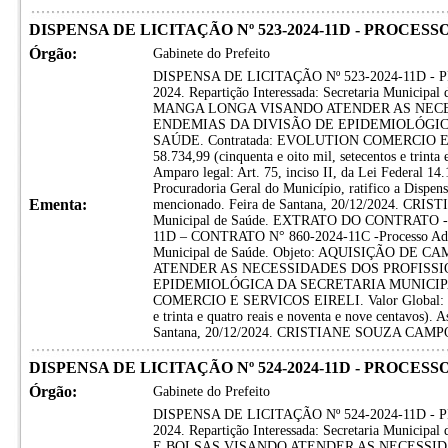
DISPENSA DE LICITAÇÃO Nº 523-2024-11D - PROCESS
Órgão:
Gabinete do Prefeito
DISPENSA DE LICITAÇÃO Nº 523-2024-11D -
2024. Repartição Interessada: Secretaria Munic
MANGA LONGA VISANDO ATENDER AS NECE
ENDEMIAS DA DIVISÃO DE EPIDEMIOLÓGIC
SAÚDE. Contratada: EVOLUTION COMERCIO 
58.734,99 (cinquenta e oito mil, setecentos e trinta 
Amparo legal: Art. 75, inciso II, da Lei Federal 14
Procuradoria Geral do Município, ratifico a Dispens
Ementa:
mencionado. Feira de Santana, 20/12/2024. CRI
Municipal de Saúde. EXTRATO DO CONTRATO 
11D – CONTRATO N° 860-2024-11C -Processo Admin
Municipal de Saúde. Objeto: AQUISIÇÃO D
ATENDER AS NECESSIDADES DOS PROFISSI
EPIDEMIOLÓGICA DA SECRETARIA MUNICIPA
COMERCIO E SERVICOS EIRELI. Valor Global: R$ 5
e trinta e quatro reais e noventa e nove centavos). 
Santana, 20/12/2024. CRISTIANE SOUZA CAMPOS -
DISPENSA DE LICITAÇÃO Nº 524-2024-11D - PROCESSO
Órgão:
Gabinete do Prefeito
DISPENSA DE LICITAÇÃO Nº 524-2024-11D -
2024. Repartição Interessada: Secretaria Munic
E BOLSAS VISANDO ATENDER AS NECESSID