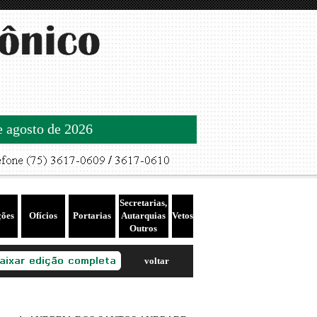
de agosto de 2026
Secretarias,
ções
Ofícios
Portarias
Autarquias
Vetos
Outros
voltar