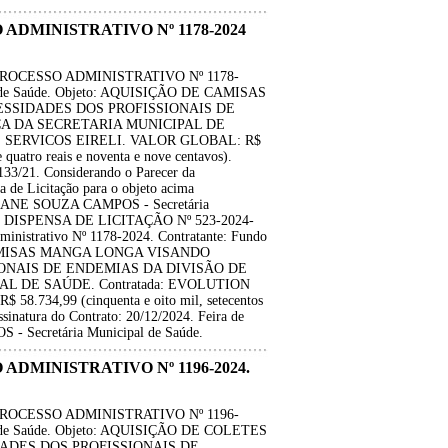
O ADMINISTRATIVO Nº 1178-2024
 PROCESSO ADMINISTRATIVO Nº 1178-
ipal de Saúde. Objeto: AQUISIÇÃO DE CAMISAS
SSIDADES DOS PROFISSIONAIS DE
A DA SECRETARIA MUNICIPAL DE
E SERVICOS EIRELI. VALOR GLOBAL: R$
e quatro reais e noventa e nove centavos).
.133/21. Considerando o Parecer da
a de Licitação para o objeto acima
STIANE SOUZA CAMPOS - Secretária
- DISPENSA DE LICITAÇÃO Nº 523-2024-
istrativo Nº 1178-2024. Contratante: Fundo
E CAMISAS MANGA LONGA VISANDO
ONAIS DE ENDEMIAS DA DIVISÃO DE
L DE SAÚDE. Contratada: EVOLUTION
8.734,99 (cinquenta e oito mil, setecentos
Assinatura do Contrato: 20/12/2024. Feira de
 Secretária Municipal de Saúde.
 ADMINISTRATIVO Nº 1196-2024.
 PROCESSO ADMINISTRATIVO Nº 1196-
ipal de Saúde. Objeto: AQUISIÇÃO DE COLETES
ADES DOS PROFISSIONAIS DE