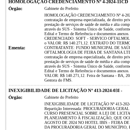
HOMOLOGAÇÃO CREDENCIAMENTO Nº 4-2024-11CD
Órgão:
Gabinete do Prefeito
HOMOLOGAÇÃO CREDENCIAMENTO Nº 4-2024-1
contratação de empresa especializada, de direito priv
prestação de serviços de saúde de média e alta com
através do SUS - Sistema Único de Saúde, conforme 
Edital e Termo de Referência e documentos ane
CREDENCIADO: SOFT - SERVICO OFTALMOL
o VALOR: R$ 140.271,12. EXTRATO DO TERM
Ementa:
CONTRATANTE: FUNDO MUNICIPAL DE SAÚD
OFTALMOLOGIA DE FEIRA DE SANTANA LTDA. 
contratação de empresa especializada, de direito priv
prestação de serviços de saúde de média e alta com
através do SUS - Sistema Único de Saúde, conforme 
Edital e Termo de Referência e documentos an
VALOR: R$ 140.271,12. Feira de Santana - BA, 20
Gestora do FMS.
INEXIGIBILIDADE DE LICITAÇÃO Nº 413-2024-03I -
Órgão:
Gabinete do Prefeito
INEXIGIBILIDADE DE LICITAÇÃO Nº 413-2024-03I
Repartição Interessada: PROCURADORIA GERA
CURSO PRESENCIAL SOBRE A LEI DE LICITAÇ
PLANEJAMENTO À FISCALIZAÇÃO, QUE OCO
AGOSTO DE 2024 NO HOTEL IBIS - FEIRA D
DA PROCURADORIA GERAL DO MUNICÍPIO, 