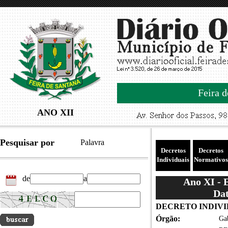
Feira d
ANO XII
Pesquisar por
Palavra
Decretos
Decretos
Individuais
Normativos
de
a
Ano XI - 
Dat
DECRETO INDIVID
Órgão:
Gab