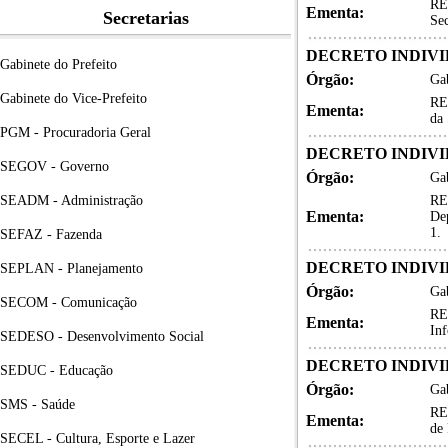
RE
Ementa:
Secretarias
Se
DECRETO INDIVID
Gabinete do Prefeito
Órgão:
Gab
Gabinete do Vice-Prefeito
RE
Ementa:
da 
PGM - Procuradoria Geral
DECRETO INDIVID
SEGOV - Governo
Órgão:
Gab
SEADM - Administração
RE
Ementa:
Dep
1.
SEFAZ - Fazenda
DECRETO INDIVID
SEPLAN - Planejamento
Órgão:
Gab
SECOM - Comunicação
RE
Ementa:
Inf
SEDESO - Desenvolvimento Social
DECRETO INDIVID
SEDUC - Educação
Órgão:
Gab
SMS - Saúde
RE
Ementa:
de 
SECEL - Cultura, Esporte e Lazer