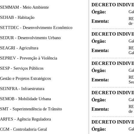
DECRETO INDIVID
SEMMAM - Meio Ambiente
Órgão:
Gab
SEHAB - Habitação
RE
Ementa:
de
SETTDEC - Desenvolvimento Econômico
DECRETO INDIVID
SEDUR - Desenvolvimento Urbano
Órgão:
Gab
SEAGRI - Agricultura
RE
Ementa:
Gab
SEPREV - Prevenção à Violência
DECRETO INDIVID
SESP - Serviços Públicos
Órgão:
Gab
RE
Gestão e Projetos Estratégicos
Ementa:
Sec
SEINFRA - Infraestrutura
DECRETO INDIVID
SEMOB - Mobilidade Urbana
Órgão:
Gab
RE
Ementa:
SMT - Superintendência de Trânsito
de 
ARFES - Agência Reguladora
DECRETO INDIVID
Órgão:
Gab
CGM - Controladoria Geral