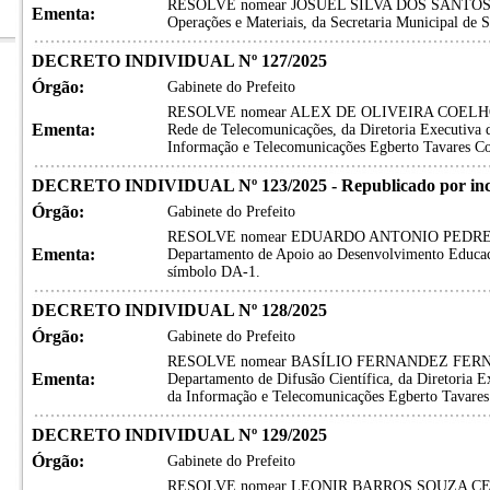
RESOLVE nomear JOSUEL SILVA DOS SANTOS, par
Ementa:
Operações e Materiais, da Secretaria Municipal de 
DECRETO INDIVIDUAL Nº 127/2025
Órgão:
Gabinete do Prefeito
RESOLVE nomear ALEX DE OLIVEIRA COELHO, para
Ementa:
Rede de Telecomunicações, da Diretoria Executiva 
Informação e Telecomunicações Egberto Tavares 
DECRETO INDIVIDUAL Nº 123/2025 - Republicado por inc
Órgão:
Gabinete do Prefeito
RESOLVE nomear EDUARDO ANTONIO PEDREIRA P
Ementa:
Departamento de Apoio ao Desenvolvimento Educaci
símbolo DA-1.
DECRETO INDIVIDUAL Nº 128/2025
Órgão:
Gabinete do Prefeito
RESOLVE nomear BASÍLIO FERNANDEZ FERNANDE
Ementa:
Departamento de Difusão Científica, da Diretoria 
da Informação e Telecomunicações Egberto Tavar
DECRETO INDIVIDUAL Nº 129/2025
Órgão:
Gabinete do Prefeito
RESOLVE nomear LEONIR BARROS SOUZA CERQUE