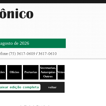
 agosto de 2026
Secretarias,
ções
Ofícios
Portarias
Autarquias
Vetos
Outros
voltar