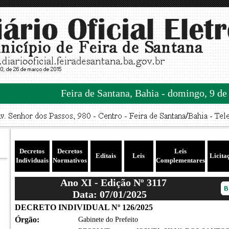
Feira de Santana, Bahia - domingo, 9 de
Decretos
Decretos
Leis
Editais
Leis
Licita
Individuais
Normativos
Complementares
Ano XI - Edição Nº 3117
Data: 07/01/2025
DECRETO INDIVIDUAL Nº 126/2025
Órgão:
Gabinete do Prefeito