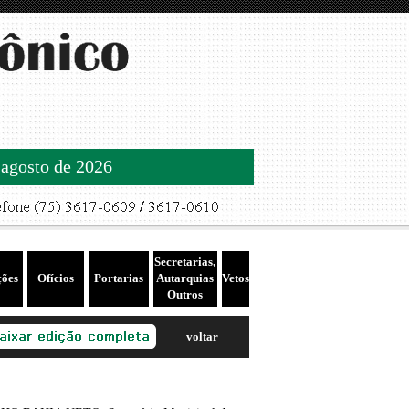
 agosto de 2026
Secretarias,
ções
Ofícios
Portarias
Autarquias
Vetos
Outros
voltar