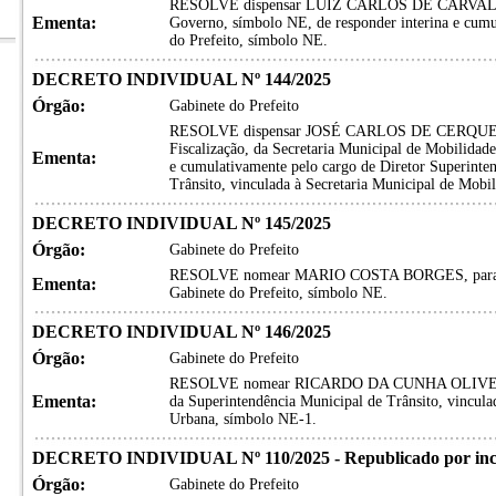
RESOLVE dispensar LUIZ CARLOS DE CARVALHO
Ementa:
Governo, símbolo NE, de responder interina e cumu
do Prefeito, símbolo NE.
DECRETO INDIVIDUAL Nº 144/2025
Órgão:
Gabinete do Prefeito
RESOLVE dispensar JOSÉ CARLOS DE CERQUEI
Fiscalização, da Secretaria Municipal de Mobilidad
Ementa:
e cumulativamente pelo cargo de Diretor Superinte
Trânsito, vinculada à Secretaria Municipal de Mob
DECRETO INDIVIDUAL Nº 145/2025
Órgão:
Gabinete do Prefeito
RESOLVE nomear MARIO COSTA BORGES, para o ca
Ementa:
Gabinete do Prefeito, símbolo NE.
DECRETO INDIVIDUAL Nº 146/2025
Órgão:
Gabinete do Prefeito
RESOLVE nomear RICARDO DA CUNHA OLIVEIRA, p
Ementa:
da Superintendência Municipal de Trânsito, vincula
Urbana, símbolo NE-1.
DECRETO INDIVIDUAL Nº 110/2025 - Republicado por inc
Órgão:
Gabinete do Prefeito