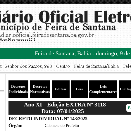
Feira de Santana, Bahia - domingo, 9 de
Decretos
Decretos
Leis
Editais
Leis
Licita
Individuais
Normativos
Complementares
Ano XI - Edição EXTRA Nº 3118
Data: 07/01/2025
DECRETO INDIVIDUAL Nº 143/2025
Órgão:
Gabinete do Prefeito