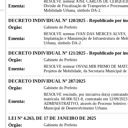
RESOLVE nomear JOSÉ CARLOS DE CERQUEIRA 
Ementa:
Divisão de Fiscalização de Transportes e Processame
Mobilidade Urbana, símbolo DA-2.
DECRETO INDIVIDUAL Nº 120/2025 - Republicado por inc
Órgão:
Gabinete do Prefeito
RESOLVE nomear IVAN DAS MERCES ALVES, para 
Ementa:
Implantação e Manutenção de Infraestrutura de Mobi
Urbana, símbolo DA-2.
DECRETO INDIVIDUAL Nº 121/2025 - Republicado por inc
Órgão:
Gabinete do Prefeito
RESOLVE nomear OSVALMIR PRIMO DE MATOS, pa
Ementa:
Projetos de Mobilidade, da Secretaria Municipal d
DECRETO INDIVIDUAL Nº 287/2025
Órgão:
Gabinete do Prefeito
RESOLVE rescindir, por iniciativa do(a) contrat
matrícula: 60.006.921-8, contratado em 12/09/202
Ementa:
ADMINISTRATIVO, através do Processo Seletivo - E
Municipal de Desenvolvimento Urbano.
LEI Nº 4.263, DE 17 DE JANEIRO DE 2025
Órgão:
Gabinete do Prefeito