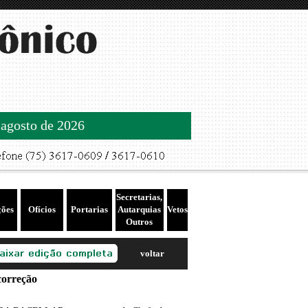
 agosto de 2026
Secretarias,
ções
Ofícios
Portarias
Autarquias
Vetos
Outros
voltar
orreção