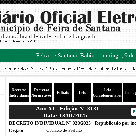
Feira de Santana, Bahia - domingo, 9 de
Decretos
Decretos
Leis
Editais
Leis
Licita
Individuais
Normativos
Complementares
Ano XI - Edição Nº 3131
Data: 18/01/2025
DECRETO INDIVIDUAL Nº 028/2025 - Republicado por inc
Órgão:
Gabinete do Prefeito