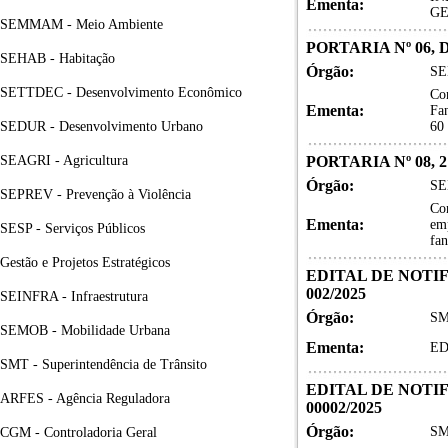
Ementa:
GE
SEMMAM - Meio Ambiente
PORTARIA Nº 06, 
SEHAB - Habitação
Órgão:
SE
SETTDEC - Desenvolvimento Econômico
Co
Ementa:
Fa
SEDUR - Desenvolvimento Urbano
60
SEAGRI - Agricultura
PORTARIA Nº 08, 
Órgão:
SE
SEPREV - Prevenção à Violência
Co
Ementa:
em
SESP - Serviços Públicos
fa
Gestão e Projetos Estratégicos
EDITAL DE NOTI
002/2025
SEINFRA - Infraestrutura
Órgão:
SM
SEMOB - Mobilidade Urbana
Ementa:
ED
SMT - Superintendência de Trânsito
EDITAL DE NOTI
ARFES - Agência Reguladora
00002/2025
Órgão:
SM
CGM - Controladoria Geral