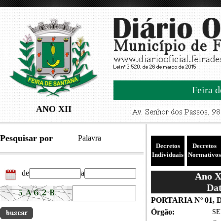
Feira d
ANO XII
Pesquisar por
Palavra
Decretos
Decretos
Individuais
Normativos
de
a
Ano XI
Dat
PORTARIA Nº 01, 
Órgão:
SE