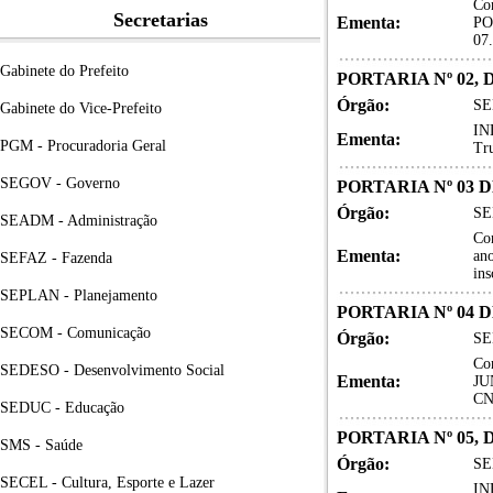
Con
Secretarias
Ementa:
PO
07
Gabinete do Prefeito
PORTARIA Nº 02, 
Órgão:
SE
Gabinete do Vice-Prefeito
IN
Ementa:
PGM - Procuradoria Geral
Tru
SEGOV - Governo
PORTARIA Nº 03 D
Órgão:
SE
SEADM - Administração
Co
Ementa:
an
SEFAZ - Fazenda
in
SEPLAN - Planejamento
PORTARIA Nº 04 D
SECOM - Comunicação
Órgão:
SE
Co
SEDESO - Desenvolvimento Social
Ementa:
JU
CN
SEDUC - Educação
PORTARIA Nº 05, 
SMS - Saúde
Órgão:
SE
SECEL - Cultura, Esporte e Lazer
IN