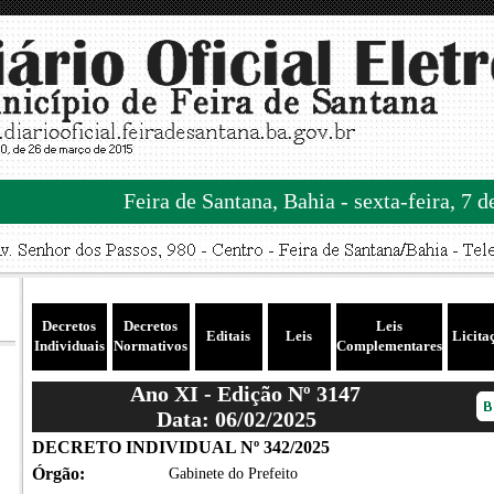
Feira de Santana, Bahia - sexta-feira, 7 
Decretos
Decretos
Leis
Editais
Leis
Licita
Individuais
Normativos
Complementares
Ano XI - Edição Nº 3147
Data: 06/02/2025
DECRETO INDIVIDUAL Nº 342/2025
Órgão:
Gabinete do Prefeito