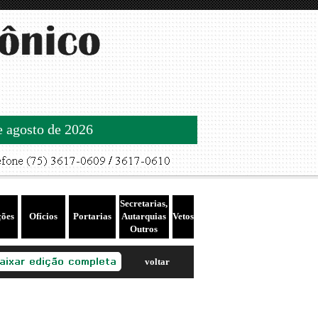
de agosto de 2026
Secretarias,
ções
Ofícios
Portarias
Autarquias
Vetos
Outros
voltar