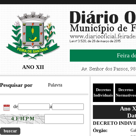
Feira d
ANO XII
Pesquisar por
Palavra
Decretos
Decretos
Individuais
Normativos
de
a
Ano XI
Dat
DECRETO INDIVID
Órgão:
Gab