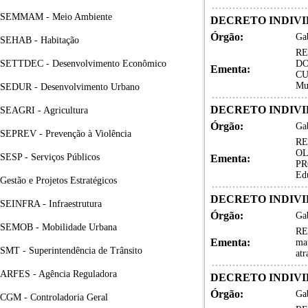
SEMMAM - Meio Ambiente
DECRETO INDIVID
Órgão:
Gab
SEHAB - Habitação
RE
SETTDEC - Desenvolvimento Econômico
DO
Ementa:
CU
Mu
SEDUR - Desenvolvimento Urbano
DECRETO INDIVID
SEAGRI - Agricultura
Órgão:
Gab
SEPREV - Prevenção à Violência
RE
OL
SESP - Serviços Públicos
Ementa:
PRO
Ed
Gestão e Projetos Estratégicos
DECRETO INDIVID
SEINFRA - Infraestrutura
Órgão:
Gab
SEMOB - Mobilidade Urbana
RE
Ementa:
ma
SMT - Superintendência de Trânsito
atr
ARFES - Agência Reguladora
DECRETO INDIVID
Órgão:
Gab
CGM - Controladoria Geral