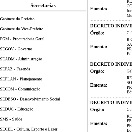
RE
Secretarias
CO
Ementa:
fun
Mu
Gabinete do Prefeito
DECRETO INDIVID
Gabinete do Vice-Prefeito
Órgão:
Gab
PGM - Procuradoria Geral
RE
SA
Ementa:
SEGOV - Governo
PRO
Ed
SEADM - Administração
DECRETO INDIVID
SEFAZ - Fazenda
Órgão:
Gab
RE
SEPLAN - Planejamento
SO
Ementa:
PRO
SECOM - Comunicação
Ed
SEDESO - Desenvolvimento Social
DECRETO INDIVID
SEDUC - Educação
Órgão:
Gab
RE
SMS - Saúde
FE
Ementa:
PRO
SECEL - Cultura, Esporte e Lazer
Ed