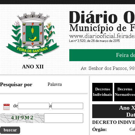
Feira d
ANO XII
Pesquisar por
Palavra
Decretos
Decretos
Individuais
Normativos
de
a
Ano XI
Dat
DECRETO INDIVID
Órgão:
Gab