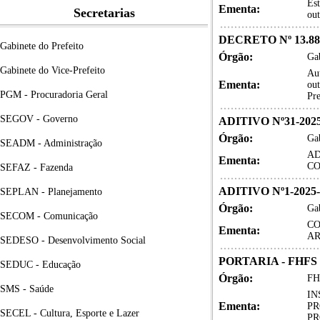
Est
Ementa:
Secretarias
out
DECRETO Nº 13.88
Gabinete do Prefeito
Órgão:
Gab
Gabinete do Vice-Prefeito
Aut
Ementa:
out
PGM - Procuradoria Geral
Pre
SEGOV - Governo
ADITIVO Nº31-202
Órgão:
Gab
SEADM - Administração
AD
Ementa:
CO
SEFAZ - Fazenda
ADITIVO Nº1-2025
SEPLAN - Planejamento
Órgão:
Gab
SECOM - Comunicação
CO
Ementa:
AR
SEDESO - Desenvolvimento Social
PORTARIA - FHFS Nº
SEDUC - Educação
Órgão:
FH
SMS - Saúde
IN
Ementa:
PR
SECEL - Cultura, Esporte e Lazer
PR