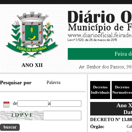
Feira d
ANO XII
Pesquisar por
Palavra
Decretos
Decretos
Individuais
Normativos
de
a
Ano XI
Dat
DECRETO Nº 13.88
Órgão:
Gab