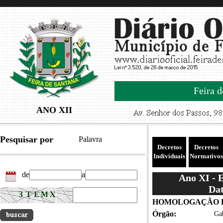
Feira d
ANO XII
Pesquisar por
Palavra
Decretos
Decretos
Individuais
Normativos
de
a
Ano XI - 
Dat
HOMOLOGAÇÃO LI
Órgão:
Gab