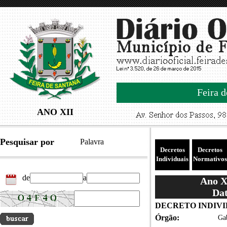
Feira d
ANO XII
Pesquisar por
Palavra
Decretos
Decretos
Individuais
Normativos
de
a
Ano XI
Dat
DECRETO INDIVIDU
Órgão:
Gab