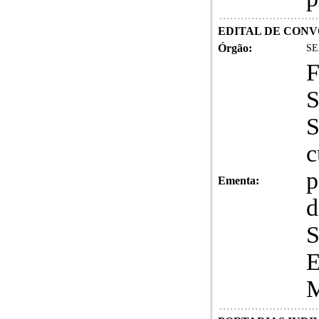
EDITAL DE CONVO
Órgão:
SE
F
S
S
c
p
Ementa:
d
S
E
M