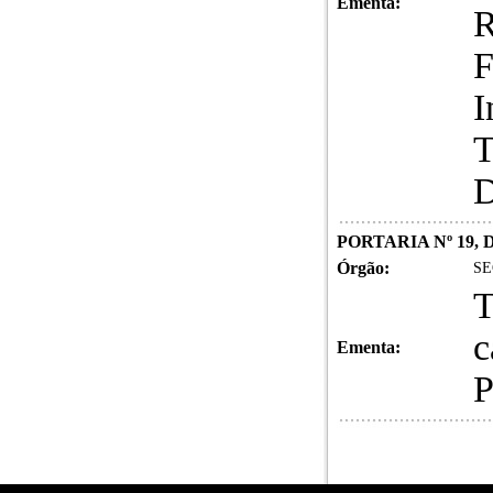
Ementa:
R
F
I
T
D
PORTARIA Nº 19, D
Órgão:
SE
T
c
Ementa:
P