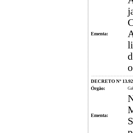
j
C
A
Ementa:
l
d
o
DECRETO Nº 13.920,
Órgão:
Gab
N
M
Ementa:
S
p