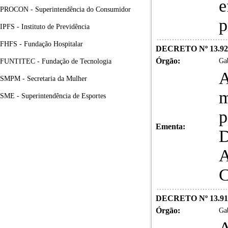
e
PROCON - Superintendência do Consumidor
p
IPFS - Instituto de Previdência
FHFS - Fundação Hospitalar
DECRETO Nº 13.927
Órgão:
Gab
FUNTITEC - Fundação de Tecnologia
A
SMPM - Secretaria da Mulher
m
SME - Superintendência de Esportes
p
Ementa:
D
A
C
DECRETO Nº 13.915,
Órgão:
Gab
A