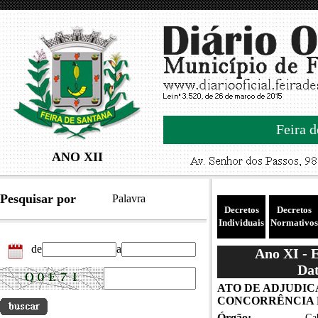
Feira d
ANO XII
Pesquisar por
Palavra
Decretos
Decretos
Individuais
Normativos
de
a
Ano XI - 
Dat
ATO DE ADJUDIC
CONCORRÊNCIA EL
Órgão:
Gab