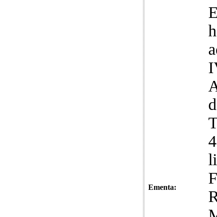
E
h
a
I
d
4
l
F
Ementa:
R