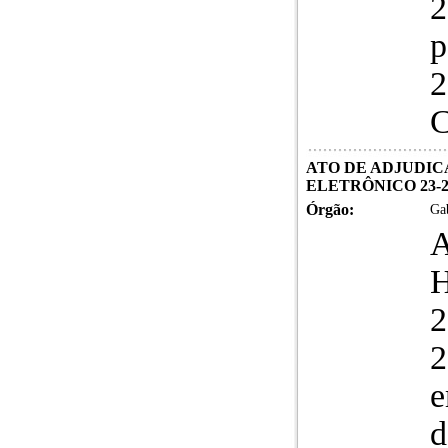
2
p
2
C
ATO DE ADJUDIC
ELETRÔNICO 23-2
Órgão:
Gab
2
e
d