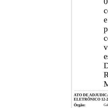
0
c
e
p
c
v
e
D
R
M
ATO DE ADJUDIC
ELETRÔNICO 12-2
Órgão:
Gab