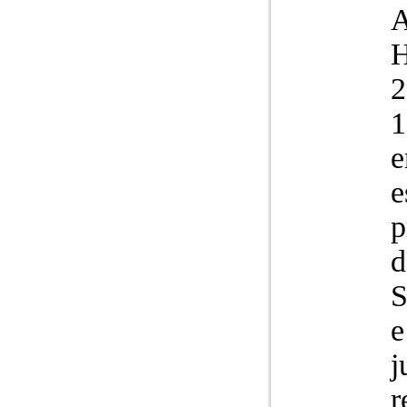
1
e
e
p
d
S
e
j
r