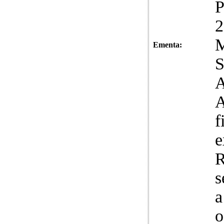
P
Ementa:
A
f
e
R
s
a
o