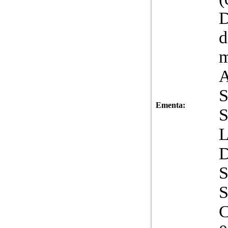
D
d
m
A
S
Ementa:
S
C