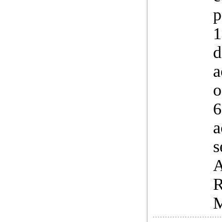
p
1
d
a
o
6
a
s
A
R
M