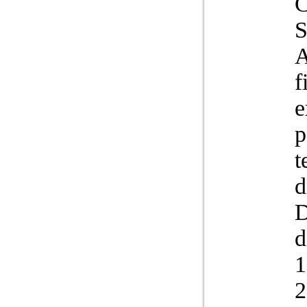
A
f
e
p
t
d
D
d
1
2