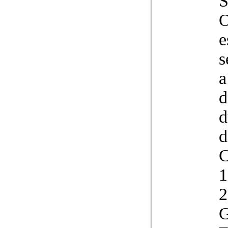
O
e
s
a
d
d
d
C
1
2
G