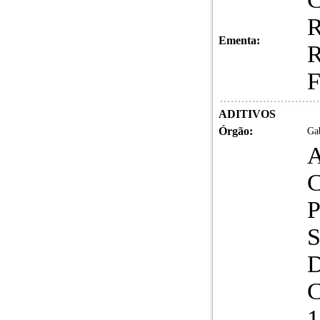
R
Ementa:
R
F
ADITIVOS
Órgão:
Gab
A
C
1