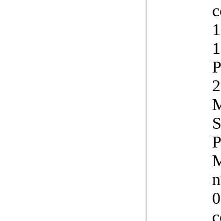
c
1
1
P
M
n
0
c