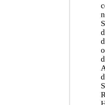
c
n
S
d
d
o
d
d
R
H