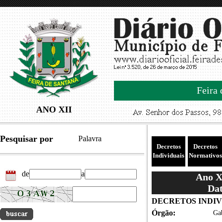
Feira 
ANO XII
Pesquisar por
Palavra
Decretos
Decretos
Individuais
Normativos
de
a
Ano XI
Dat
DECRETOS INDIVID
Órgão:
Gab