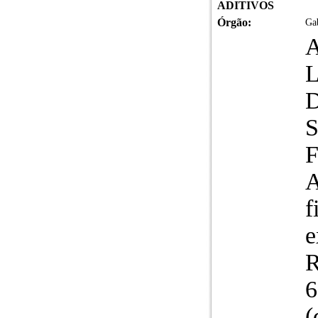
ADITIVOS
Órgão:
Gab
A
A
f
e
R
6
(