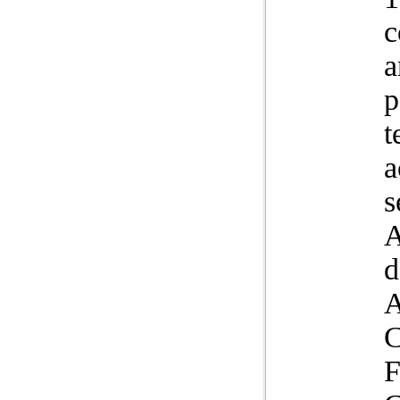
c
a
p
t
a
s
A
d
A