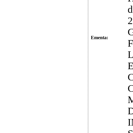
d
2
G
Ementa:
C