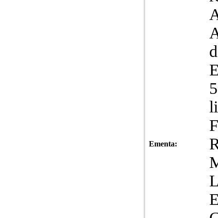
A
5
l
F
R
Ementa:
C