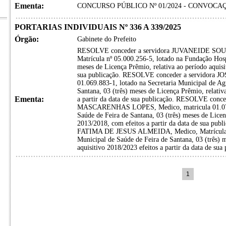
Ementa:
CONCURSO PÚBLICO Nº 01/2024 - CONVOCA
PORTARIAS INDIVIDUAIS Nº 336 A 339/2025
Órgão:
Gabinete do Prefeito
RESOLVE conceder a servidora JUVANEIDE SOU
Matrícula nº 05.000.256-5, lotado na Fundação Hospi
meses de Licença Prêmio, relativa ao período aquisi
sua publicação. RESOLVE conceder a servidora 
01.069.883-1, lotado na Secretaria Municipal de Agr
Santana, 03 (três) meses de Licença Prêmio, relativ
Ementa:
a partir da data de sua publicação. RESOLVE co
MASCARENHAS LOPES, Medico, matricula 01.072.6
Saúde de Feira de Santana, 03 (três) meses de Licen
2013/2018, com efeitos a partir da data de sua p
FATIMA DE JESUS ALMEIDA, Medico, Matrícula nº 
Municipal de Saúde de Feira de Santana, 03 (três) m
aquisitivo 2018/2023 efeitos a partir da data de sua 
1