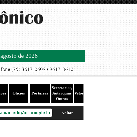
 agosto de 2026
Secretarias,
ções
Ofícios
Portarias
Autarquias
Vetos
Outros
voltar