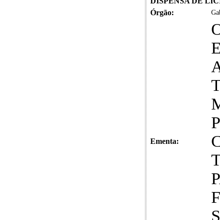
DISPENSA DE LICI
Órgão:
Gab
Ementa: