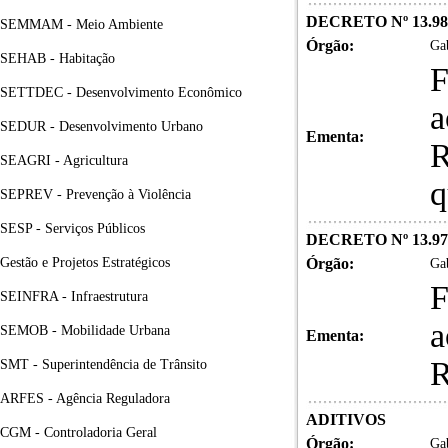
DECRETO Nº 13.98
SEMMAM - Meio Ambiente
Órgão:
Gab
SEHAB - Habitação
F
SETTDEC - Desenvolvimento Econômico
a
SEDUR - Desenvolvimento Urbano
Ementa:
R
SEAGRI - Agricultura
q
SEPREV - Prevenção à Violência
SESP - Serviços Públicos
DECRETO Nº 13.974
Gestão e Projetos Estratégicos
Órgão:
Gab
F
SEINFRA - Infraestrutura
a
SEMOB - Mobilidade Urbana
Ementa:
R
SMT - Superintendência de Trânsito
ARFES - Agência Reguladora
ADITIVOS
CGM - Controladoria Geral
Órgão:
Gab