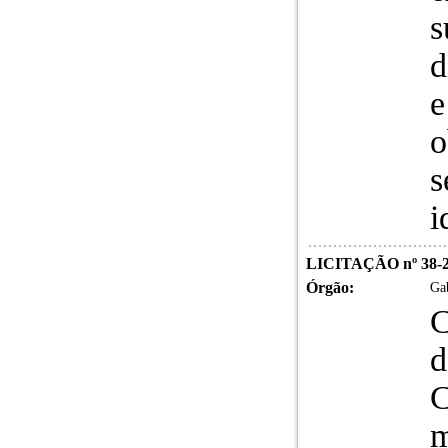
s
d
e
o
s
i
LICITAÇÃO nº 38-
Órgão:
Gab
C
d
C
m