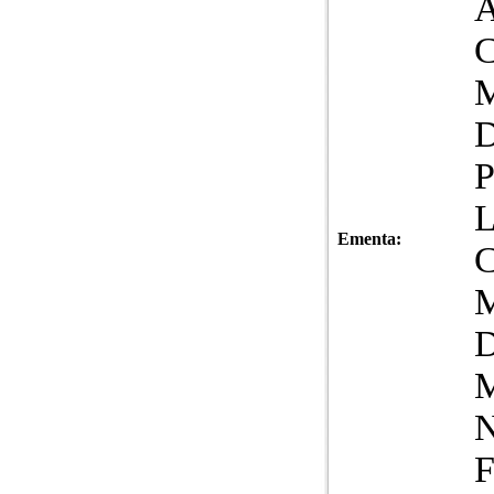
A
L
Ementa:
N