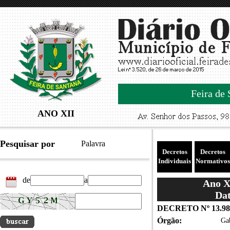
Feira de 
ANO XII
Pesquisar por
Palavra
Decretos
Decretos
Individuais
Normativos
de
a
Ano XI
Dat
DECRETO Nº 13.98
Órgão:
Gab