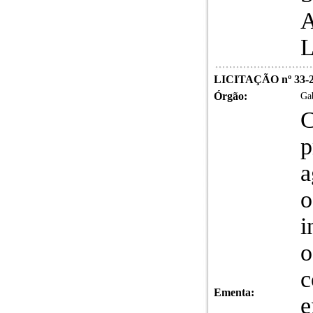
L
LICITAÇÃO nº 33-
Órgão:
Gab
C
p
a
o
i
o
c
Ementa:
e