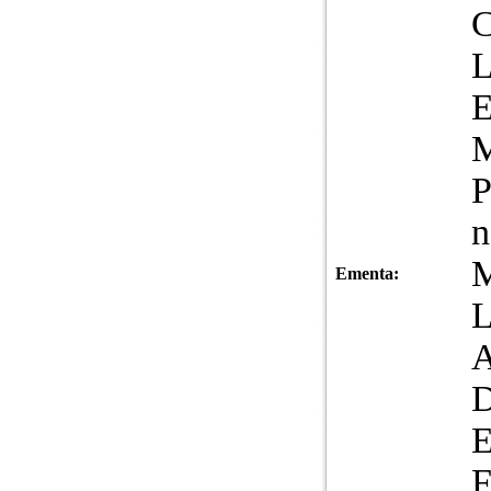
L
M
P
n
M
Ementa:
L
A
D
E
F