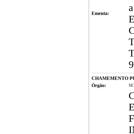
a
Ementa:
E
C
T
T
9
CHAMEMENTO PÚ
Órgão:
SE