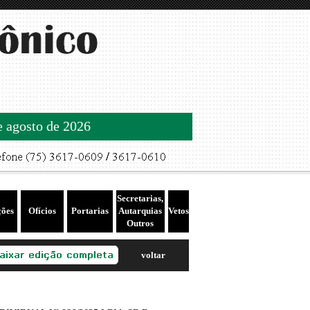
de agosto de 2026
Secretarias,
ções
Ofícios
Portarias
Autarquias
Vetos
Outros
voltar