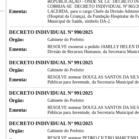
REPUBLICAÇÃO - ONDE SE LÊ: DECRETO IND
CORRIJA-SE: DECRETO INDIVIDUAL Nº 865/
Ementa:
LACERDA, para o cargo Chefe da Divisão Administr
(Hospital da Criança), da Fundação Hospitalar de Fe
Municipal de Saúde, símbolo DA-2.
DECRETO INDIVIDUAL Nº 990/2025
Órgão:
Gabinete do Prefeito
RESOLVE exonerar a pedido JAMILLY HELEN DE
Ementa:
Divisão de Recursos Humanos, da Secretaria Munic
DECRETO INDIVIDUAL Nº 991/2025
Órgão:
Gabinete do Prefeito
RESOLVE nomear DOUGLAS SANTOS DA SILVA, par
Ementa:
Públicas para Juventude, da Secretaria Municipal d
DECRETO INDIVIDUAL Nº 991/2025
Órgão:
Gabinete do Prefeito
RESOLVE nomear DOUGLAS SANTOS DA SILVA, par
Ementa:
Públicas para Juventude, da Secretaria Municipal d
DECRETO INDIVIDUAL Nº 992/2025
Órgão:
Gabinete do Prefeito
RESOLVE nomear PEDRO CICERO MARCENIO SILV