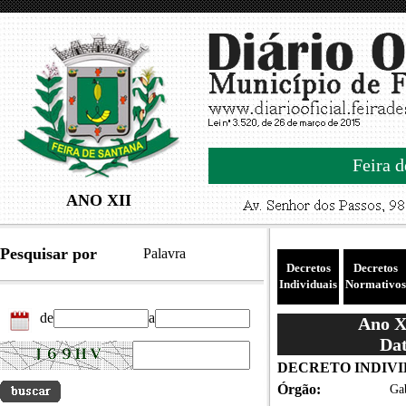
Feira d
ANO XII
Pesquisar por
Palavra
Decretos
Decretos
Individuais
Normativos
de
a
Ano XI
Dat
DECRETO INDIVID
Órgão:
Gab