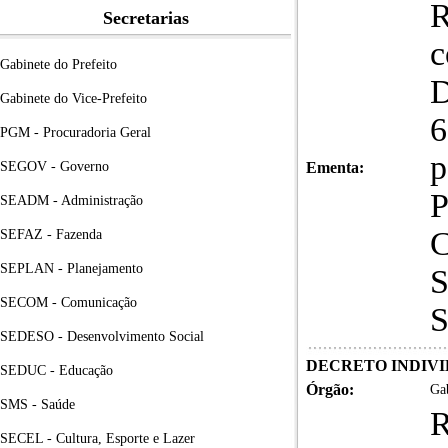
R
Secretarias
c
Gabinete do Prefeito
D
Gabinete do Vice-Prefeito
6
PGM - Procuradoria Geral
p
SEGOV - Governo
Ementa:
SEADM - Administração
C
SEFAZ - Fazenda
SEPLAN - Planejamento
S
SECOM - Comunicação
S
SEDESO - Desenvolvimento Social
DECRETO INDIVID
SEDUC - Educação
Órgão:
Gab
SMS - Saúde
R
SECEL - Cultura, Esporte e Lazer