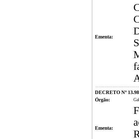
C
D
Ementa:
S
M
f
A
DECRETO Nº 13.98
Órgão:
Gab
F
a
Ementa:
R