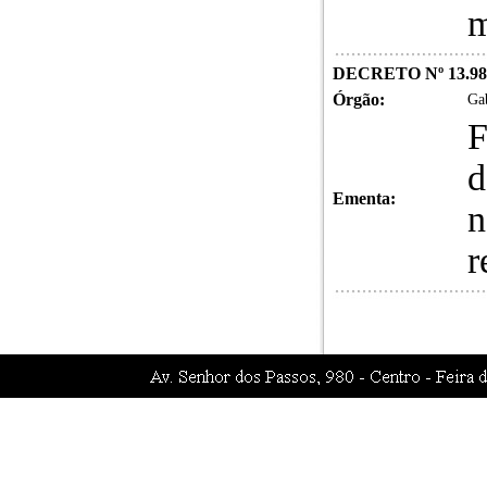
m
DECRETO Nº 13.98
Órgão:
Gab
F
d
Ementa:
n
r