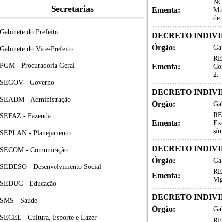
NO
Secretarias
Ementa:
Mun
de 
Gabinete do Prefeito
DECRETO INDIVID
Órgão:
Gab
Gabinete do Vice-Prefeito
RE
PGM - Procuradoria Geral
Ementa:
Co
2.
SEGOV - Governo
DECRETO INDIVID
SEADM - Administração
Órgão:
Gab
RE
SEFAZ - Fazenda
Ementa:
Exe
sí
SEPLAN - Planejamento
DECRETO INDIVID
SECOM - Comunicação
Órgão:
Gab
SEDESO - Desenvolvimento Social
RE
Ementa:
Vig
SEDUC - Educação
DECRETO INDIVID
SMS - Saúde
Órgão:
Gab
SECEL - Cultura, Esporte e Lazer
RE