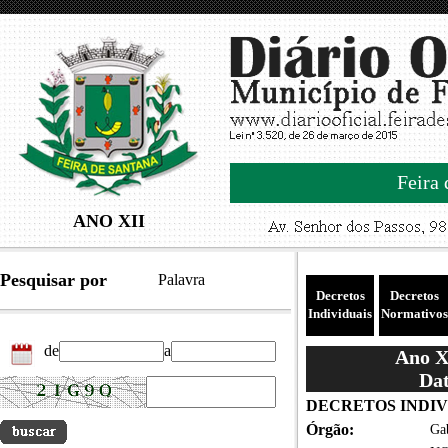
Feira 
ANO XII
Pesquisar por
Palavra
Decretos
Decretos
Individuais
Normativos
de
a
Ano XI
Dat
DECRETOS INDIVIDU
Órgão:
Gab