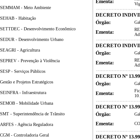
Ementa:
Vig
SEMMAM - Meio Ambiente
DECRETO INDIVID
SEHAB - Habitação
Órgão:
Gab
SETTDEC - Desenvolvimento Econômico
RE
Ementa:
Ad
SEDUR - Desenvolvimento Urbano
DECRETO INDIVID
SEAGRI - Agricultura
Órgão:
Gab
RE
SEPREV - Prevenção à Violência
Ementa:
Ad
SESP - Serviços Públicos
DECRETO Nº 13.99
Gestão e Projetos Estratégicos
Órgão:
Gab
Fic
SEINFRA - Infraestrutura
Ementa:
10.
SEMOB - Mobilidade Urbana
DECRETO Nº 13.99
SMT - Superintendência de Trânsito
Órgão:
Gab
Ementa:
CO
ARFES - Agência Reguladora
CGM - Controladoria Geral
DECRETO Nº 13.99