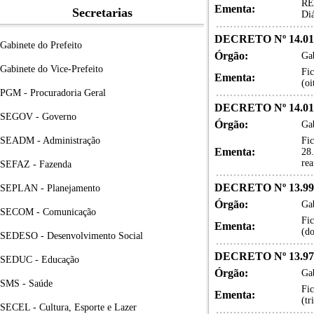
RE
Ementa:
Secretarias
Diá
DECRETO Nº 14.01
Gabinete do Prefeito
Órgão:
Gab
Gabinete do Vice-Prefeito
Fic
Ementa:
(oi
PGM - Procuradoria Geral
DECRETO Nº 14.01
SEGOV - Governo
Órgão:
Gab
SEADM - Administração
Fic
Ementa:
28.
rea
SEFAZ - Fazenda
DECRETO Nº 13.995
SEPLAN - Planejamento
Órgão:
Gab
SECOM - Comunicação
Fic
Ementa:
(do
SEDESO - Desenvolvimento Social
DECRETO Nº 13.974
SEDUC - Educação
Órgão:
Gab
SMS - Saúde
Fic
Ementa:
(tr
SECEL - Cultura, Esporte e Lazer