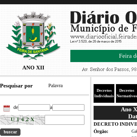
Feira d
ANO XII
Pesquisar por
Palavra
Decretos
Decretos
Individuais
Normativos
de
a
Ano XI
Dat
DECRETO INDIVID
Órgão:
Gab