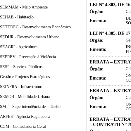
LEI Nº 4.303, DE 1
SEMMAM - Meio Ambiente
Órgão:
Gab
SEHAB - Habitação
DE
Ementa:
SO
SETTDEC - Desenvolvimento Econômico
LEI Nº 4.305, DE 
SEDUR - Desenvolvimento Urbano
Órgão:
Gab
SEAGRI - Agricultura
IN
Ementa:
FI
SEPREV - Prevenção à Violência
ERRATA – EXTRAT
SESP - Serviços Públicos
Órgão:
Gab
ON
Gestão e Projetos Estratégicos
Ementa:
CO
SEINFRA - Infraestrutura
ERRATA – EXTRAT
SEMOB - Mobilidade Urbana
Órgão:
Gab
ON
Ementa:
SMT - Superintendência de Trânsito
CO
ARFES - Agência Reguladora
ERRATA – EXTRAT
– CONTRATO N° 79
CGM - Controladoria Geral