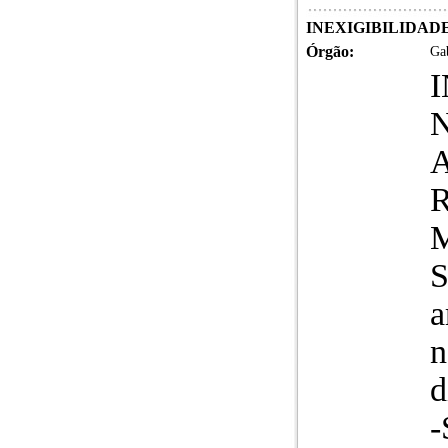
INEXIGIBILIDADE DE
Órgão:
Gab
N
A
S
a
n
d
-