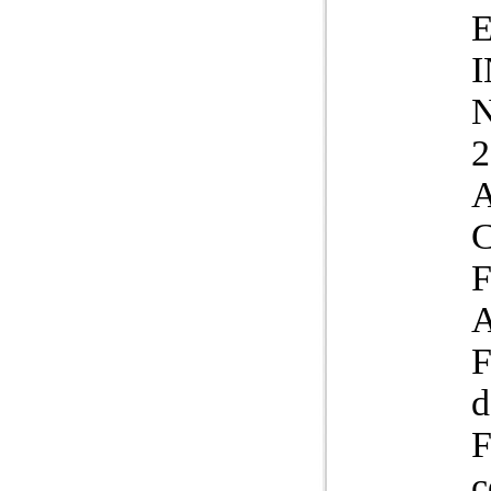
N
2
A
A
F
d
F
c