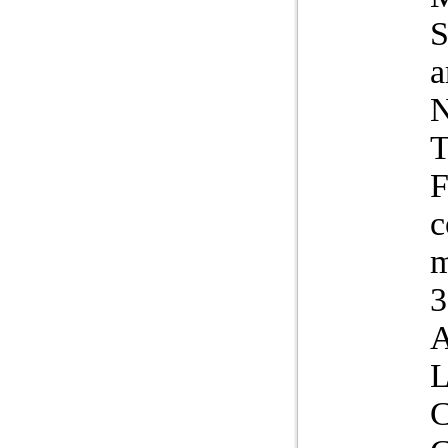
S
a
N
T
F
c
m
3
A
L
C