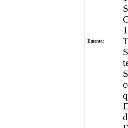
1
T
Ementa:
S
t
S
c
q
D
d
D