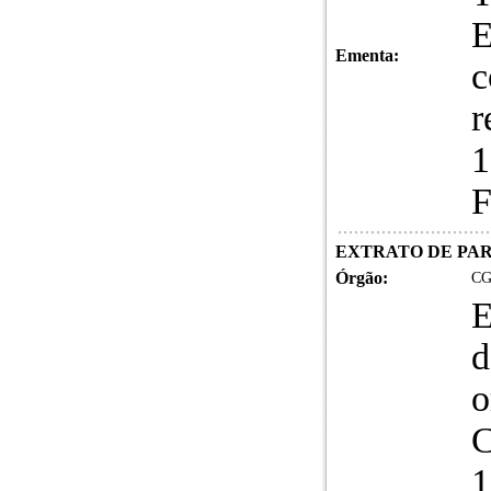
E
Ementa:
c
r
1
F
EXTRATO DE PA
Órgão:
CG
E
d
o
C
1