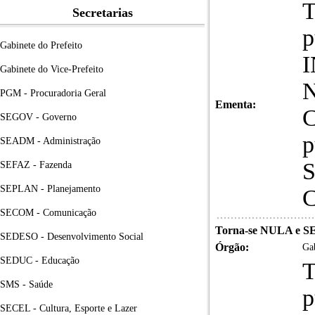
T
Secretarias
p
Gabinete do Prefeito
Gabinete do Vice-Prefeito
N
PGM - Procuradoria Geral
Ementa:
C
SEGOV - Governo
p
SEADM - Administração
S
SEFAZ - Fazenda
SEPLAN - Planejamento
C
SECOM - Comunicação
Torna-se NULA e 
SEDESO - Desenvolvimento Social
Órgão:
Gab
SEDUC - Educação
T
SMS - Saúde
p
SECEL - Cultura, Esporte e Lazer