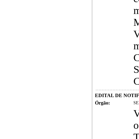
m
V
m
C
S
C
EDITAL DE NOTIF
Órgão:
SE
V
o
T