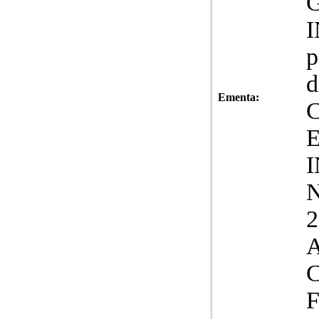
G
p
d
Ementa:
C
N
2
A