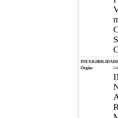
V
m
C
S
C
INEXIGIBILIDADE DE
Órgão:
Gab
N
A