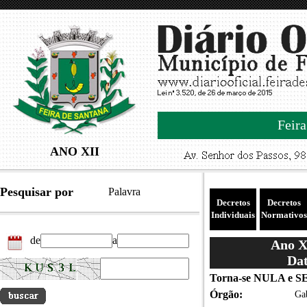
Feira
ANO XII
Pesquisar por
Palavra
Decretos
Decretos
Individuais
Normativos
de
a
Ano XI
Dat
Torna-se NULA e 
Órgão:
Gab