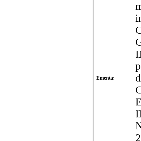
m
i
C
G
p
d
Ementa:
C
N
2