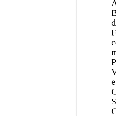
A
B
d
F
c
V
e
C
S
C