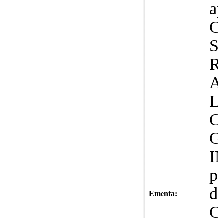
a
R
A
L
C
G
p
d
Ementa:
C