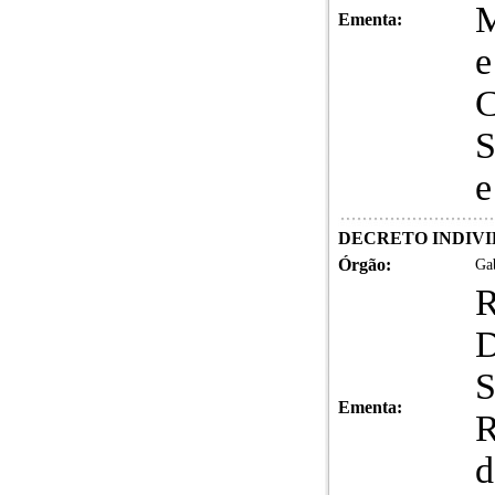
M
Ementa:
e
C
S
e
DECRETO INDIVID
Órgão:
Gab
S
Ementa:
R
d