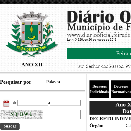
Feira 
ANO XII
Pesquisar por
Palavra
Decretos
Decretos
Individuais
Normativos
de
a
Ano XI
Dat
DECRETO INDIVID
Órgão:
Gab