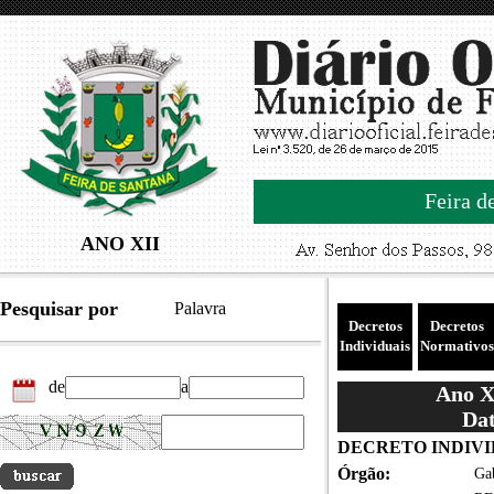
Feira d
ANO XII
Pesquisar por
Palavra
Decretos
Decretos
Individuais
Normativos
de
a
Ano XI
Dat
DECRETO INDIVID
Órgão:
Gab