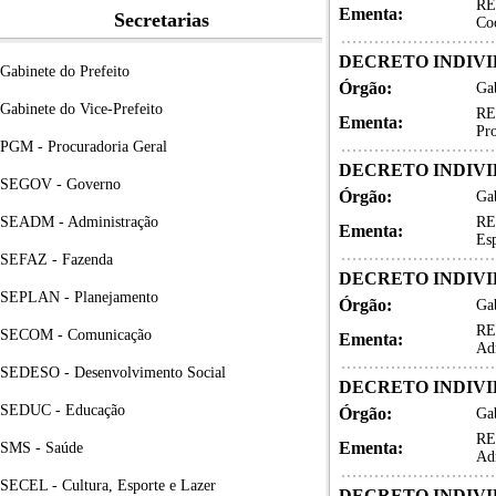
RE
Ementa:
Secretarias
Coo
DECRETO INDIVID
Gabinete do Prefeito
Órgão:
Gab
Gabinete do Vice-Prefeito
RE
Ementa:
Pro
PGM - Procuradoria Geral
DECRETO INDIVID
SEGOV - Governo
Órgão:
Gab
SEADM - Administração
RE
Ementa:
Esp
SEFAZ - Fazenda
DECRETO INDIVIDUA
SEPLAN - Planejamento
Órgão:
Gab
RE
SECOM - Comunicação
Ementa:
Ad
SEDESO - Desenvolvimento Social
DECRETO INDIVID
SEDUC - Educação
Órgão:
Gab
RE
Ementa:
SMS - Saúde
Ad
SECEL - Cultura, Esporte e Lazer
DECRETO INDIVIDU