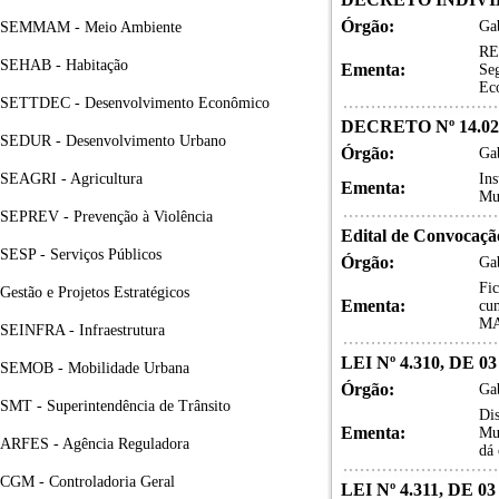
Órgão:
Gab
SEMMAM - Meio Ambiente
RE
SEHAB - Habitação
Ementa:
Se
Ec
SETTDEC - Desenvolvimento Econômico
DECRETO Nº 14.02
SEDUR - Desenvolvimento Urbano
Órgão:
Gab
SEAGRI - Agricultura
Ins
Ementa:
Mun
SEPREV - Prevenção à Violência
Edital de Convocaçã
SESP - Serviços Públicos
Órgão:
Gab
Fi
Gestão e Projetos Estratégicos
Ementa:
cum
MA
SEINFRA - Infraestrutura
LEI Nº 4.310, DE 
SEMOB - Mobilidade Urbana
Órgão:
Gab
SMT - Superintendência de Trânsito
Dis
Ementa:
Mun
ARFES - Agência Reguladora
dá 
CGM - Controladoria Geral
LEI Nº 4.311, DE 