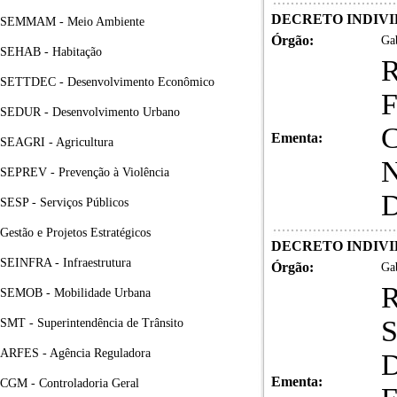
DECRETO INDIVID
SEMMAM - Meio Ambiente
Órgão:
Gab
SEHAB - Habitação
SETTDEC - Desenvolvimento Econômico
F
SEDUR - Desenvolvimento Urbano
C
Ementa:
SEAGRI - Agricultura
N
SEPREV - Prevenção à Violência
D
SESP - Serviços Públicos
Gestão e Projetos Estratégicos
DECRETO INDIVID
SEINFRA - Infraestrutura
Órgão:
Gab
SEMOB - Mobilidade Urbana
S
SMT - Superintendência de Trânsito
ARFES - Agência Reguladora
D
Ementa:
CGM - Controladoria Geral