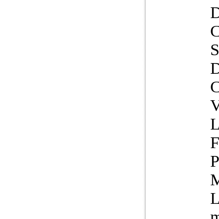
C
V
L
F
P
M
L
m