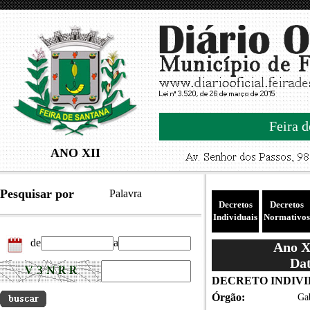
Feira d
ANO XII
Pesquisar por
Palavra
Decretos
Decretos
Individuais
Normativos
de
a
Ano XI
Dat
DECRETO INDIVID
Órgão:
Gab