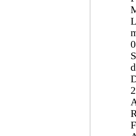
M
L
m
0
S
d
2
A