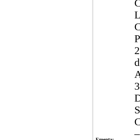
L
C
2
d
3
D
S
C
Ementa: