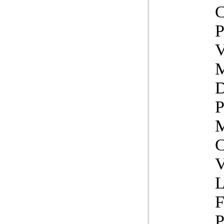
P
M
V
L
F
P