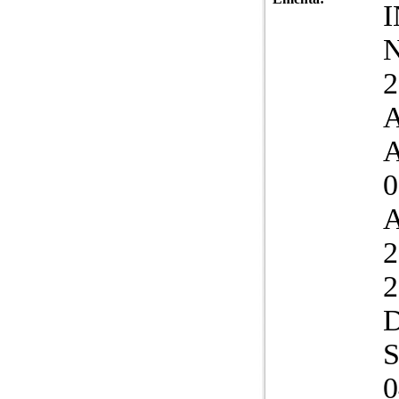
N
2
A
A
0
2
2
D
S
0