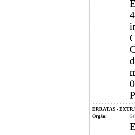
4
i
C
G
d
m
0
P
ERRATAS - EXTR
Órgão:
Gab