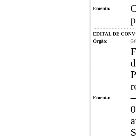
O
Ementa:
p
EDITAL DE CONVO
Órgão:
Gab
F
d
P
r
–
Ementa:
0
a
S