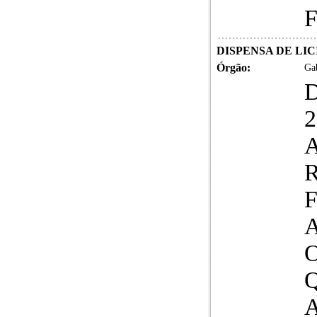
F
DISPENSA DE LI
Órgão:
Gab
2
A