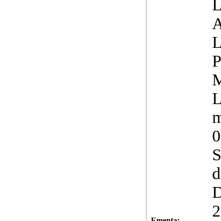
L
A
L
P
M
L
m
0
S
d
2
Ementa: