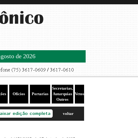
agosto de 2026
Secretarias,
ções
Ofícios
Portarias
Autarquias
Vetos
Outros
voltar