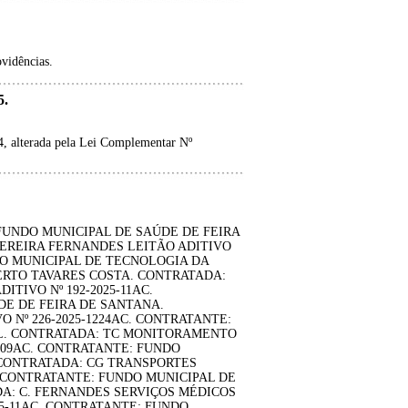
ovidências.
.
4, alterada pela Lei Complementar Nº
 FUNDO MUNICIPAL DE SAÚDE DE FEIRA
PEREIRA FERNANDES LEITÃO ADITIVO
ÃO MUNICIPAL DE TECNOLOGIA DA
RTO TAVARES COSTA. CONTRATADA:
TIVO Nº 192-2025-11AC.
E DE FEIRA DE SANTANA.
 Nº 226-2025-1224AC. CONTRATANTE:
AL. CONTRATADA: TC MONITORAMENTO
5-09AC. CONTRATANTE: FUNDO
CONTRATADA: CG TRANSPORTES
C. CONTRATANTE: FUNDO MUNICIPAL DE
A: C. FERNANDES SERVIÇOS MÉDICOS
25-11AC. CONTRATANTE: FUNDO