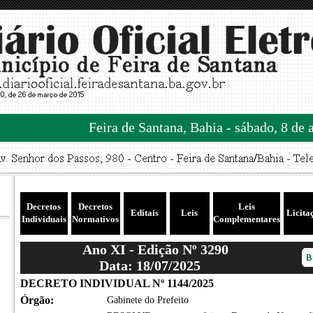
Feira de Santana, Bahia - sábado, 8 de 
Decretos
Decretos
Leis
Editais
Leis
Licita
Individuais
Normativos
Complementares
Ano XI - Edição Nº 3290
Data: 18/07/2025
DECRETO INDIVIDUAL Nº 1144/2025
Órgão:
Gabinete do Prefeito