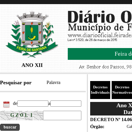
Feira d
ANO XII
Pesquisar por
Palavra
Decretos
Decretos
Individuais
Normativos
de
a
Ano XI
Dat
DECRETO Nº 14.06
Órgão:
Gab