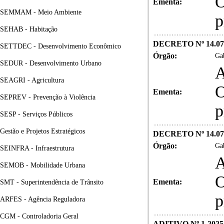
O
Ementa:
SEMMAM - Meio Ambiente
p
SEHAB - Habitação
DECRETO Nº 14.07
SETTDEC - Desenvolvimento Econômico
Órgão:
Gab
SEDUR - Desenvolvimento Urbano
A
SEAGRI - Agricultura
O
Ementa:
SEPREV - Prevenção à Violência
p
SESP - Serviços Públicos
Gestão e Projetos Estratégicos
DECRETO Nº 14.07
Órgão:
Gab
SEINFRA - Infraestrutura
A
SEMOB - Mobilidade Urbana
O
Ementa:
SMT - Superintendência de Trânsito
p
ARFES - Agência Reguladora
CGM - Controladoria Geral
ADITIVO Nº 1-2025