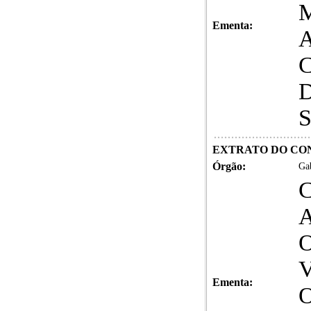
Ementa:
EXTRATO DO CONT
Órgão:
Gab
C
O
Ementa: