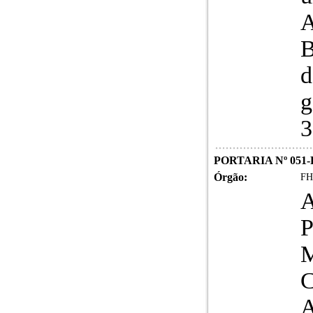
A
B
d
g
3
PORTARIA Nº 051-
Órgão:
FH
P