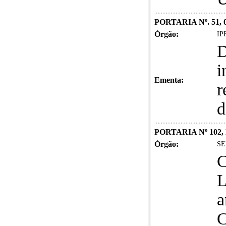
PORTARIA Nº. 51,
Órgão:
IPF
D
i
Ementa:
r
d
PORTARIA Nº 102,
Órgão:
SE
C
L
a