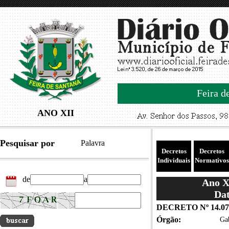
Feira d
ANO XII
Pesquisar por
Palavra
Decretos
Decretos
Individuais
Normativos
de
a
Ano XI
Dat
DECRETO Nº 14.07
Órgão:
Gab