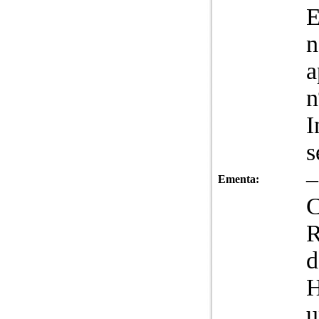
n
a
n
I
s
–
Ementa:
C
R
H
u