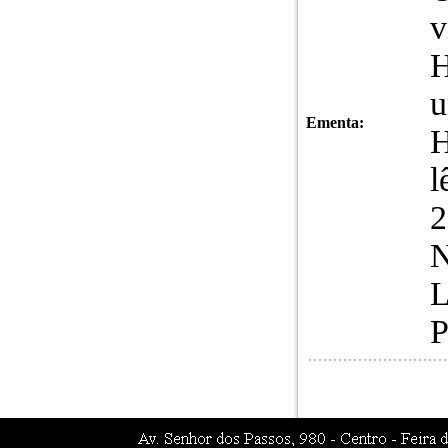
v
H
u
Ementa:
H
l
N
L