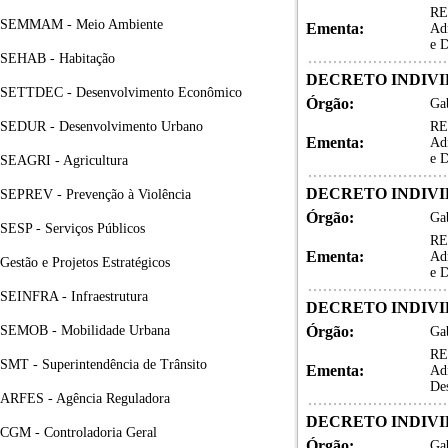
RE
SEMMAM - Meio Ambiente
Ementa:
Adm
e 
SEHAB - Habitação
DECRETO INDIVID
SETTDEC - Desenvolvimento Econômico
Órgão:
Gab
SEDUR - Desenvolvimento Urbano
RE
Ementa:
Adm
e 
SEAGRI - Agricultura
DECRETO INDIVID
SEPREV - Prevenção à Violência
Órgão:
Gab
SESP - Serviços Públicos
RE
Ementa:
Adm
Gestão e Projetos Estratégicos
e 
SEINFRA - Infraestrutura
DECRETO INDIVID
SEMOB - Mobilidade Urbana
Órgão:
Gab
RE
SMT - Superintendência de Trânsito
Ementa:
Adm
De
ARFES - Agência Reguladora
DECRETO INDIVID
CGM - Controladoria Geral
Órgão:
Gab