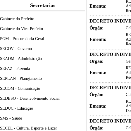
RE
Secretarias
Ementa:
Adm
Re
Gabinete do Prefeito
DECRETO INDIVID
Órgão:
Gab
Gabinete do Vice-Prefeito
RE
PGM - Procuradoria Geral
Ementa:
Adm
Re
SEGOV - Governo
DECRETO INDIVID
SEADM - Administração
Órgão:
Gab
RE
SEFAZ - Fazenda
Ementa:
Adm
Re
SEPLAN - Planejamento
DECRETO INDIVID
SECOM - Comunicação
Órgão:
Gab
SEDESO - Desenvolvimento Social
RE
Ementa:
Adm
SEDUC - Educação
De
SMS - Saúde
DECRETO INDIVID
Órgão:
Gab
SECEL - Cultura, Esporte e Lazer