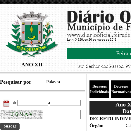
Feira 
ANO XII
Pesquisar por
Palavra
Decretos
Decretos
Individuais
Normativos
de
a
Ano XI
Dat
DECRETO INDIVID
Órgão:
Gab