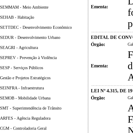
D
Ementa:
SEMMAM - Meio Ambiente
f
SEHAB - Habitação
p
SETTDEC - Desenvolvimento Econômico
EDITAL DE CONVO
SEDUR - Desenvolvimento Urbano
Órgão:
Gab
SEAGRI - Agricultura
F
SEPREV - Prevenção à Violência
d
Ementa:
SESP - Serviços Públicos
Gestão e Projetos Estratégicos
SEINFRA - Infraestrutura
LEI Nº 4.315, DE 
Órgão:
Gab
SEMOB - Mobilidade Urbana
SMT - Superintendência de Trânsito
ARFES - Agência Reguladora
CGM - Controladoria Geral