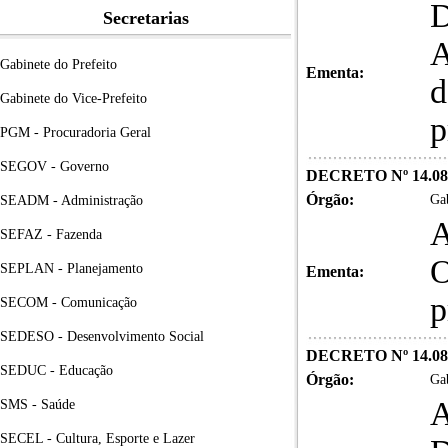
D
Secretarias
A
Gabinete do Prefeito
Ementa:
d
Gabinete do Vice-Prefeito
p
PGM - Procuradoria Geral
SEGOV - Governo
DECRETO Nº 14.08
Órgão:
Gab
SEADM - Administração
A
SEFAZ - Fazenda
O
SEPLAN - Planejamento
Ementa:
p
SECOM - Comunicação
SEDESO - Desenvolvimento Social
DECRETO Nº 14.08
SEDUC - Educação
Órgão:
Gab
A
SMS - Saúde
SECEL - Cultura, Esporte e Lazer