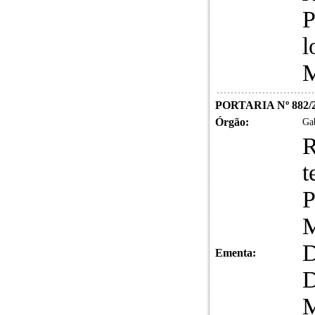
P
l
M
PORTARIA Nº 882/
Órgão:
Gab
R
t
P
M
D
Ementa:
D
M