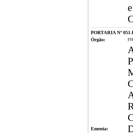
e
C
PORTARIA Nº 051-
Órgão:
FH
P
Ementa: