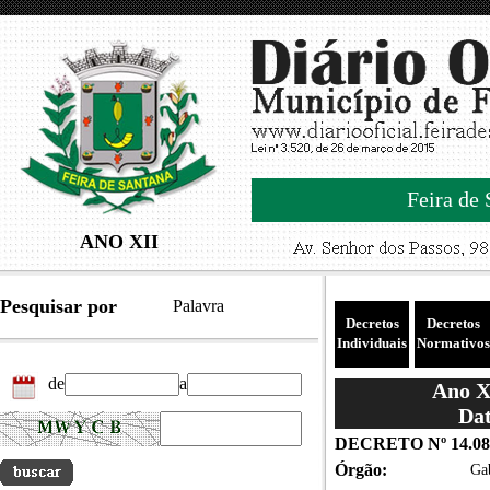
Feira de 
ANO XII
Pesquisar por
Palavra
Decretos
Decretos
Individuais
Normativos
de
a
Ano XI
Dat
DECRETO Nº 14.08
Órgão:
Gab