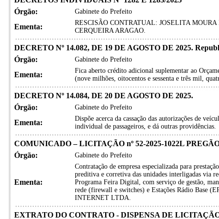
Órgão:
Gabinete do Prefeito
RESCISÃO CONTRATUAL: JOSELITA MOURA
Ementa:
CERQUEIRA ARAGAO.
DECRETO Nº 14.082, DE 19 DE AGOSTO DE 2025. Republic
Órgão:
Gabinete do Prefeito
Fica aberto crédito adicional suplementar ao Orça
Ementa:
(nove milhões, oitocentos e sessenta e três mil, quatr
DECRETO Nº 14.084, DE 20 DE AGOSTO DE 2025.
Órgão:
Gabinete do Prefeito
Dispõe acerca da cassação das autorizações de veícul
Ementa:
individual de passageiros, e dá outras providências.
COMUNICADO – LICITAÇÃO nº 52-2025-1022L PREGÃO
Órgão:
Gabinete do Prefeito
Contratação de empresa especializada para prestaçã
preditiva e corretiva das unidades interligadas via re
Ementa:
Programa Feira Digital, com serviço de gestão, ma
rede (firewall e switches) e Estações Rádio B
INTERNET LTDA.
EXTRATO DO CONTRATO - DISPENSA DE LICITAÇÃO N