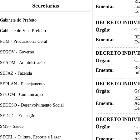
RE
Secretarias
Ementa:
mat
Ed
Gabinete do Prefeito
DECRETO INDIVID
Órgão:
Gab
Gabinete do Vice-Prefeito
RE
Ementa:
PGM - Procuradoria Geral
Eve
SEGOV - Governo
DECRETO INDIVID
Órgão:
Gab
SEADM - Administração
RE
Ementa:
Inf
SEFAZ - Fazenda
DECRETO INDIVID
SEPLAN - Planejamento
Órgão:
Gab
SECOM - Comunicação
RE
Ementa:
Adm
SEDESO - Desenvolvimento Social
De
SEDUC - Educação
DECRETO INDIVID
SMS - Saúde
Órgão:
Gab
RE
SECEL - Cultura, Esporte e Lazer
Ementa:
Adm