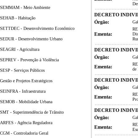
De
SEMMAM - Meio Ambiente
DECRETO INDIVID
SEHAB - Habitação
Órgão:
Gab
SETTDEC - Desenvolvimento Econômico
RE
Ementa:
Dis
SEDUR - Desenvolvimento Urbano
Ru
SEAGRI - Agricultura
DECRETO INDIVID
Órgão:
Gab
SEPREV - Prevenção à Violência
RE
Ementa:
de 
SESP - Serviços Públicos
DECRETO INDIVID
Gestão e Projetos Estratégicos
Órgão:
Gab
SEINFRA - Infraestrutura
RE
Ementa:
Pro
SEMOB - Mobilidade Urbana
DECRETO INDIVID
SMT - Superintendência de Trânsito
Órgão:
Gab
ARFES - Agência Reguladora
RE
Ementa:
Esc
CGM - Controladoria Geral