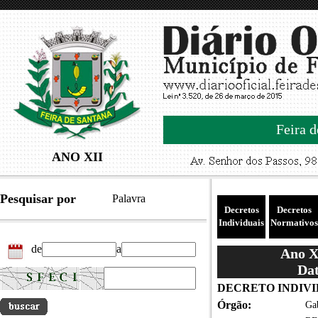
Feira d
ANO XII
Pesquisar por
Palavra
Decretos
Decretos
Individuais
Normativos
de
a
Ano XI
Dat
DECRETO INDIVID
Órgão:
Gab