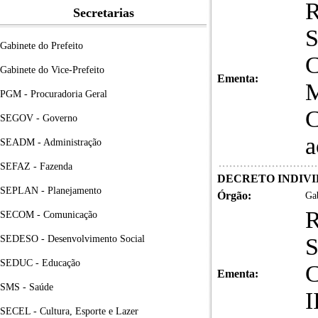
Secretarias
S
Gabinete do Prefeito
C
Gabinete do Vice-Prefeito
Ementa:
M
PGM - Procuradoria Geral
C
SEGOV - Governo
a
SEADM - Administração
SEFAZ - Fazenda
DECRETO INDIVID
SEPLAN - Planejamento
Órgão:
Gab
SECOM - Comunicação
SEDESO - Desenvolvimento Social
S
SEDUC - Educação
C
Ementa:
SMS - Saúde
I
SECEL - Cultura, Esporte e Lazer