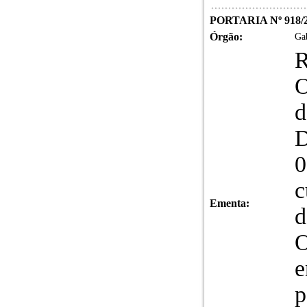
PORTARIA Nº 918/
Órgão:
Gab
O
d
D
0
c
Ementa:
d
O
e
p