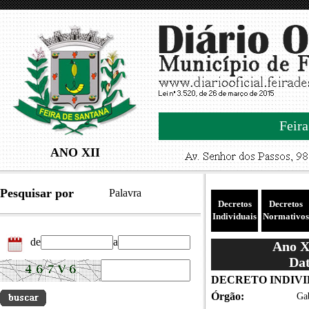
Feira
ANO XII
Pesquisar por
Palavra
Decretos
Decretos
Individuais
Normativos
de
a
Ano XI
Dat
DECRETO INDIVID
Órgão:
Gab