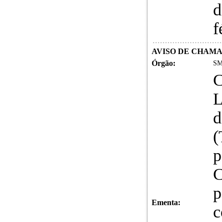
d
f
AVISO DE CHAM
Órgão:
SM
C
L
d
(
p
C
p
Ementa:
c