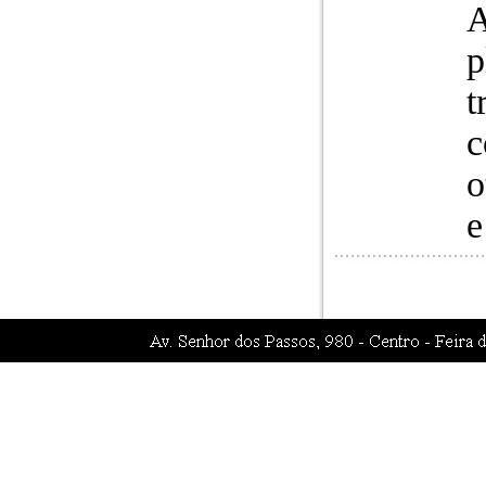
A
p
t
c
o
e