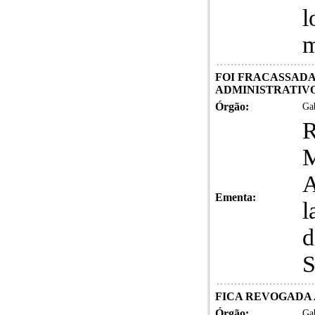
l
m
FOI FRACASSADA
ADMINISTRATIVO n
Órgão:
Gab
R
M
A
Ementa:
l
d
S
FICA REVOGADA A 
Órgão:
Gab