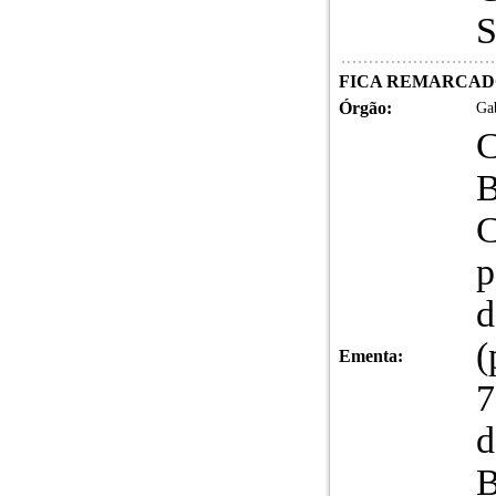
FICA REMARCADO 
Órgão:
Gab
C
B
C
p
d
(
Ementa:
7
d
B