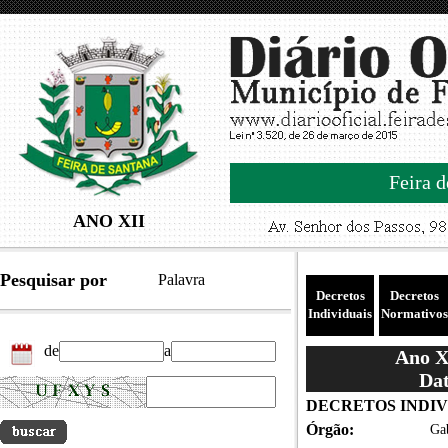
Feira d
ANO XII
Pesquisar por
Palavra
Decretos
Decretos
Individuais
Normativos
de
a
Ano XI
Dat
DECRETOS INDIVID
Órgão:
Gab