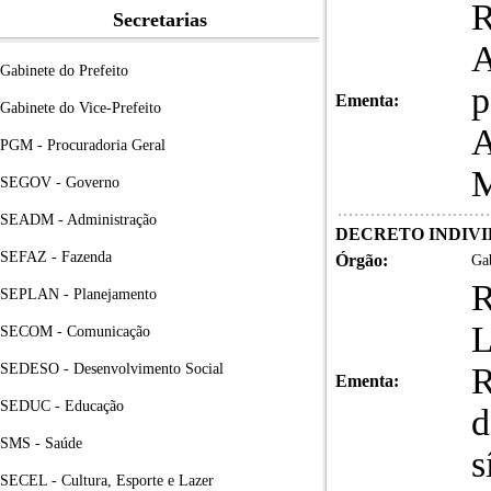
Secretarias
Gabinete do Prefeito
p
Ementa:
Gabinete do Vice-Prefeito
A
PGM - Procuradoria Geral
M
SEGOV - Governo
SEADM - Administração
DECRETO INDIVID
SEFAZ - Fazenda
Órgão:
Gab
SEPLAN - Planejamento
L
SECOM - Comunicação
SEDESO - Desenvolvimento Social
R
Ementa:
SEDUC - Educação
d
SMS - Saúde
s
SECEL - Cultura, Esporte e Lazer