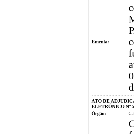
c
P
c
Ementa:
f
a
0
d
ATO DE ADJUDICA
ELETRÔNICO Nº 59
Órgão:
Gab
C