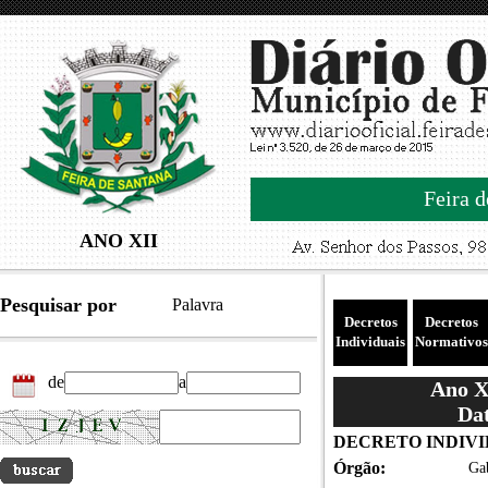
Feira d
ANO XII
Pesquisar por
Palavra
Decretos
Decretos
Individuais
Normativos
de
a
Ano XI
Dat
DECRETO INDIVID
Órgão:
Gab