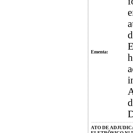
f
e
a
d
E
Ementa:
h
a
i
d
ATO DE ADJUDICA
ELETRÔNICO Nº 50