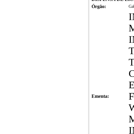
Órgão:
Gab
Ementa: