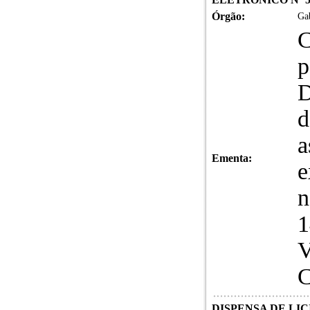
Órgão:
Gab
C
p
D
d
a
Ementa:
e
n
1
DISPENSA DE LICI