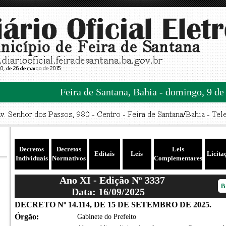
Feira de Santana, Bahia - domingo, 9 de
Decretos
Decretos
Leis
Editais
Leis
Licita
Individuais
Normativos
Complementares
Ano XI - Edição Nº 3337
Data: 16/09/2025
DECRETO Nº 14.114, DE 15 DE SETEMBRO DE 2025.
Órgão:
Gabinete do Prefeito