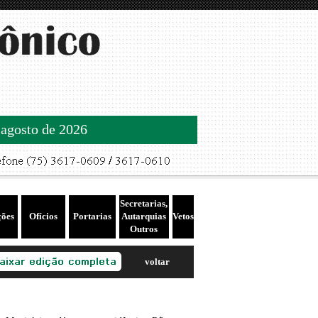
 agosto de 2026
Secretarias,
ções
Ofícios
Portarias
Autarquias
Vetos
Outros
voltar