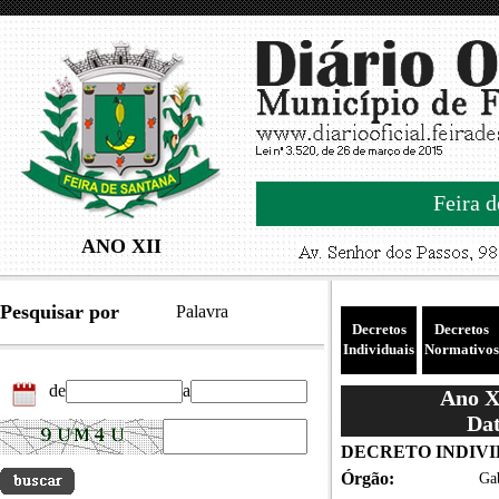
Feira d
ANO XII
Pesquisar por
Palavra
Decretos
Decretos
Individuais
Normativos
de
a
Ano XI
Dat
DECRETO INDIVID
Órgão:
Gab