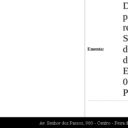
D
p
r
S
d
Ementa:
d
E
0
P