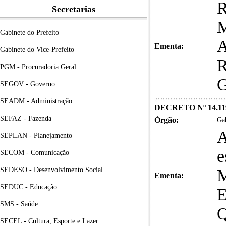
Secretarias
M
Gabinete do Prefeito
A
Ementa:
Gabinete do Vice-Prefeito
R
PGM - Procuradoria Geral
G
SEGOV - Governo
SEADM - Administração
DECRETO Nº 14.11
SEFAZ - Fazenda
Órgão:
Gab
A
SEPLAN - Planejamento
e
SECOM - Comunicação
SEDESO - Desenvolvimento Social
M
Ementa:
SEDUC - Educação
E
SMS - Saúde
Q
SECEL - Cultura, Esporte e Lazer