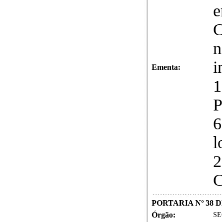
n
i
Ementa:
1
P
6
l
2
C
PORTARIA Nº 38 D
Órgão:
SE