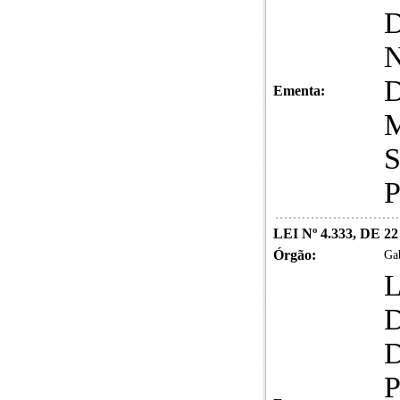
Ementa:
LEI Nº 4.333, DE 
Órgão:
Gab
L
D