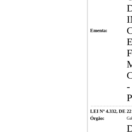
I
Ementa:
LEI Nº 4.332, DE 
Órgão:
Gab