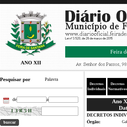
Feira d
ANO XII
Pesquisar por
Palavra
Decretos
Decretos
Individuais
Normativos
de
a
Ano XI
Dat
DECRETOS INDIVID
Órgão:
Gab