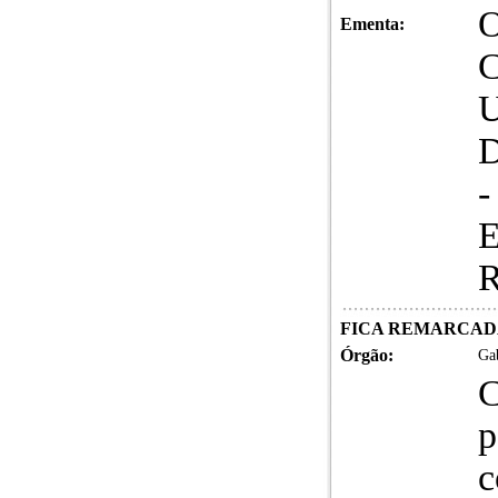
Ementa:
-
FICA REMARCADA 
Órgão:
Gab
C
p
c