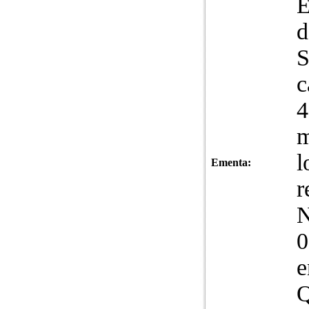
E
d
c
4
m
l
Ementa:
r
N
0