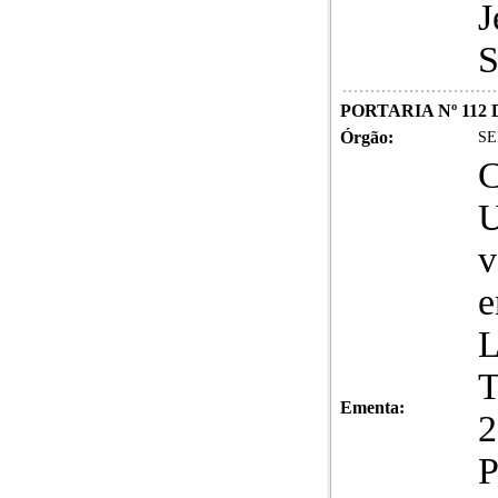
J
S
PORTARIA Nº 112 
Órgão:
SE
U
v
e
L
T
Ementa:
2
P