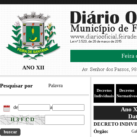
Feira 
ANO XII
Pesquisar por
Palavra
Decretos
Decretos
Individuais
Normativos
de
a
Ano XI
Dat
DECRETO INDIVID
Órgão:
Gab