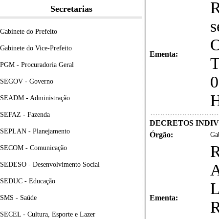
R
Secretarias
s
Gabinete do Prefeito
O
Gabinete do Vice-Prefeito
Ementa:
T
PGM - Procuradoria Geral
0
SEGOV - Governo
H
SEADM - Administração
SEFAZ - Fazenda
DECRETOS INDIVID
SEPLAN - Planejamento
Órgão:
Gab
R
SECOM - Comunicação
SEDESO - Desenvolvimento Social
A
SEDUC - Educação
Ementa:
SMS - Saúde
R
SECEL - Cultura, Esporte e Lazer