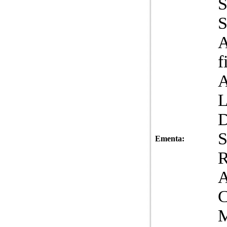
A
f
A
Ementa:
A