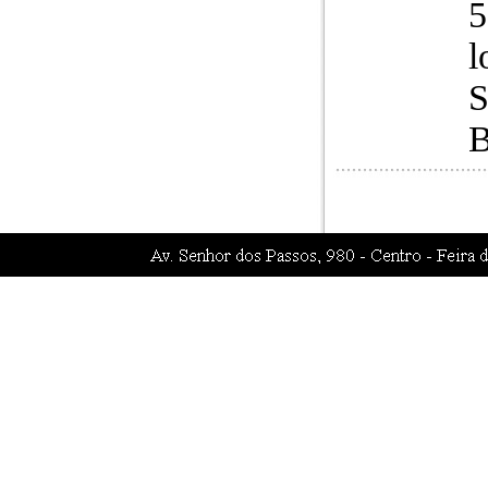
5
l
S
B