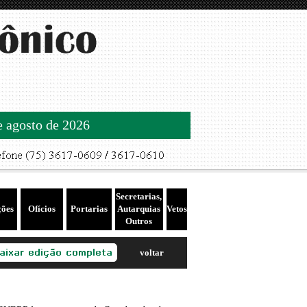
de agosto de 2026
Secretarias,
ções
Ofícios
Portarias
Autarquias
Vetos
Outros
voltar