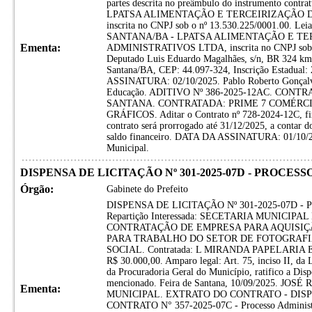
partes descrita no preâmbulo do instrumento contratu
LPATSA ALIMENTAÇÃO E TERCEIRIZAÇÃO D
inscrita no CNPJ sob o nº 13.530.225/0001.00
SANTANA/BA - LPATSA ALIMENTAÇÃO E TE
Ementa:
ADMINISTRATIVOS LTDA, inscrita no CNPJ sob o 
Deputado Luis Eduardo Magalhães, s/n, BR 324 km 
Santana/BA, CEP: 44.097-324, Inscrição Estadua
ASSINATURA: 02/10/2025. Pablo Roberto Gonçalve
Educação. ADITIVO Nº 386-2025-12AC. CONT
SANTANA. CONTRATADA: PRIME 7 COMÉRCI
GRÁFICOS. Aditar o Contrato nº 728-2024-12C, fi
contrato será prorrogado até 31/12/2025, a contar do
saldo financeiro. DATA DA ASSINATURA: 01/10/202
Municipal.
DISPENSA DE LICITAÇÃO Nº 301-2025-07D - PROCESS
Órgão:
Gabinete do Prefeito
DISPENSA DE LICITAÇÃO Nº 301-2025-07D - 
Repartição Interessada: SECETARIA MUNICIP
CONTRATAÇÃO DE EMPRESA PARA AQUISI
PARA TRABALHO DO SETOR DE FOTOGRAFI
SOCIAL. Contratada: L MIRANDA PAPELARI
R$ 30.000,00. Amparo legal: Art. 75, inciso II, da
da Procuradoria Geral do Município, ratifico a Disp
mencionado. Feira de Santana, 10/09/2025. 
Ementa:
MUNICIPAL. EXTRATO DO CONTRATO - DISPE
CONTRATO N° 357-2025-07C - Processo Administra