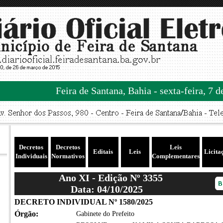
Feira de Santana, Bahia - sexta-feira, 7 
Decretos
Decretos
Leis
Editais
Leis
Licita
Individuais
Normativos
Complementares
Ano XI - Edição Nº 3355
Data: 04/10/2025
DECRETO INDIVIDUAL Nº 1580/2025
Órgão:
Gabinete do Prefeito