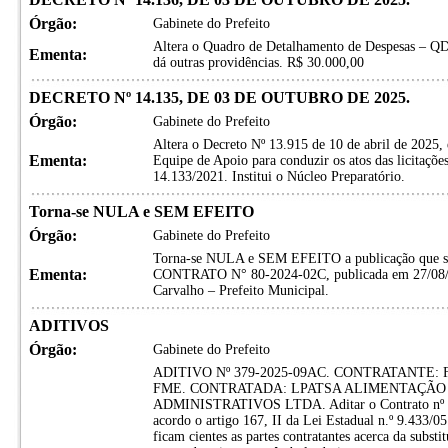
Órgão:
Gabinete do Prefeito
Altera o Quadro de Detalhamento de Despesas – QD
Ementa:
dá outras providências. R$ 30.000,00
DECRETO Nº 14.135, DE 03 DE OUTUBRO DE 2025.
Órgão:
Gabinete do Prefeito
Altera o Decreto Nº 13.915 de 10 de abril de 2025, 
Ementa:
Equipe de Apoio para conduzir os atos das licitações
14.133/2021. Institui o Núcleo Preparatório.
Torna-se NULA e SEM EFEITO
Órgão:
Gabinete do Prefeito
Torna-se NULA e SEM EFEITO a publicação que s
Ementa:
CONTRATO N° 80-2024-02C, publicada em 27/08/20
Carvalho – Prefeito Municipal.
ADITIVOS
Órgão:
Gabinete do Prefeito
ADITIVO Nº 379-2025-09AC. CONTRATANTE
FME. CONTRATADA: LPATSA ALIMENTAÇÃO 
ADMINISTRATIVOS LTDA. Aditar o Contrato nº 2
acordo o artigo 167, II da Lei Estadual n.º 9.433/
ficam cientes as partes contratantes acerca da subst