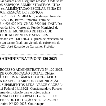
al passará a ter a seguinte redação: Onde se lê:
E SERVIÇOS ADMINISTRATIVOS LTDA,
. Leia-se: ALIMENTAÇÃO ESCOLAR FEIRA DE
RCEIRIZAÇÃO DE SERVIÇOS
nº 13.530.225/0143-13, endereço: Avenida
525, CIS, Bairro Limoeiro, Feira de
l: 214.626.027 NO, CNAE: 5620101. DATA DA
s da Silva. Gestor do Fundo Municipal de
RATANTE: MUNICIPIO DE FEIRA DE
O DE ALIMENTOS E SERVIÇOS
rmado em 11/09/2024. O prazo de execução do
 seu termo final, em virtude da existência de
5. José Ronaldo de Carvalho. Prefeito
O ADMINISTRATIVO Nº 120-2025
PROCESSO ADMINISTRATIVO Nº 120-2025.
AL DE COMUNICAÇÃO SOCIAL. Objeto:
ÇÃO DE UMA CÂMERA FOTOGRÁFICA
A DA SECRETARIA DE COMUNICAÇÃO
A E SUPRIMENTOS LTDA. VALOR GLOBAL:
 Lei Federal 14.133/21. Considerando o Parecer
ensa de Licitação para o objeto acima
JOSÉ RONALDO DE CARVALHO – PREFEITO
NSA DE LICITAÇÃO Nº 301-2025-07D –
tivo Nº 120-2025. Contratante: