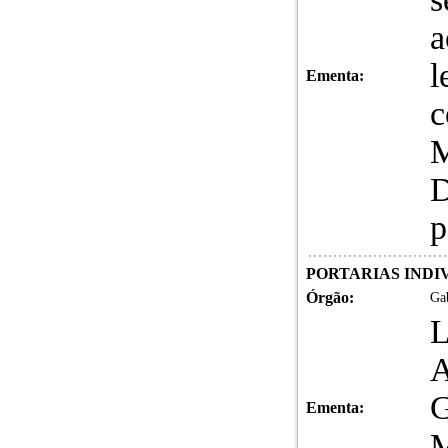
a
l
Ementa:
c
p
PORTARIAS INDIVI
Órgão:
Gab
Ementa: