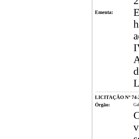
2
E
Ementa:
h
a
I
d
LICITAÇÃO Nº 74-
Órgão:
Gab
C
v
s