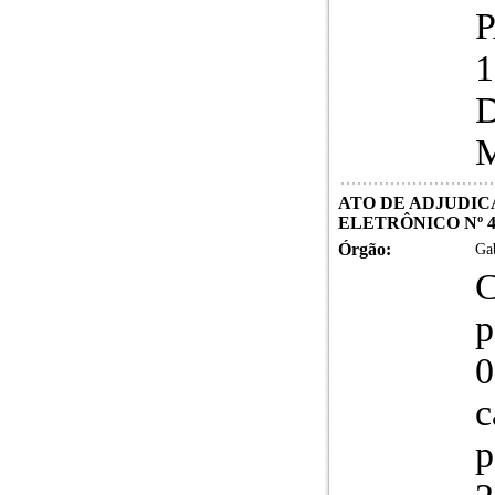
ATO DE ADJUDIC
ELETRÔNICO Nº 42
Órgão:
Gab
C
p
0
c
p