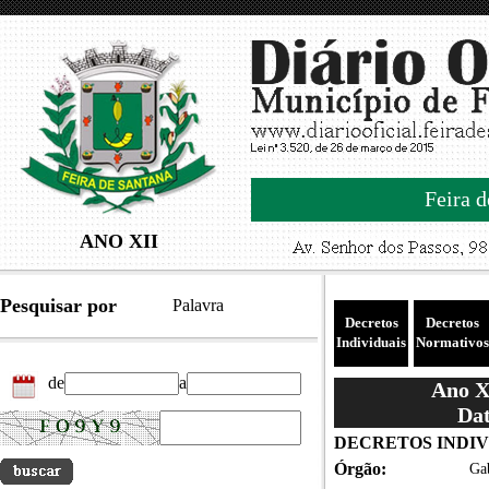
Feira d
ANO XII
Pesquisar por
Palavra
Decretos
Decretos
Individuais
Normativos
de
a
Ano XI
Dat
DECRETOS INDIVID
Órgão:
Gab