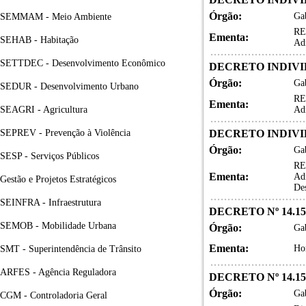
Órgão:
Gab
SEMMAM - Meio Ambiente
RE
Ementa:
SEHAB - Habitação
Ad
SETTDEC - Desenvolvimento Econômico
DECRETO INDIVID
Órgão:
Gab
SEDUR - Desenvolvimento Urbano
RE
Ementa:
SEAGRI - Agricultura
Ad
SEPREV - Prevenção à Violência
DECRETO INDIVID
Órgão:
Gab
SESP - Serviços Públicos
RE
Ementa:
Adm
Gestão e Projetos Estratégicos
De
SEINFRA - Infraestrutura
DECRETO Nº 14.15
SEMOB - Mobilidade Urbana
Órgão:
Gab
Ementa:
Hom
SMT - Superintendência de Trânsito
ARFES - Agência Reguladora
DECRETO Nº 14.15
Órgão:
Gab
CGM - Controladoria Geral