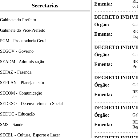
RE
Ementa:
Secretarias
6, 
DECRETO INDIVID
Gabinete do Prefeito
Órgão:
Gab
Gabinete do Vice-Prefeito
RE
Ementa:
Esp
PGM - Procuradoria Geral
DECRETO INDIVID
SEGOV - Governo
Órgão:
Gab
SEADM - Administração
RE
Ementa:
Pro
SEFAZ - Fazenda
DECRETO INDIVID
SEPLAN - Planejamento
Órgão:
Gab
RE
SECOM - Comunicação
Ementa:
de 
SEDESO - Desenvolvimento Social
DECRETO INDIVID
SEDUC - Educação
Órgão:
Gab
RE
Ementa:
SMS - Saúde
Reg
SECEL - Cultura, Esporte e Lazer
DECRETO INDIVID