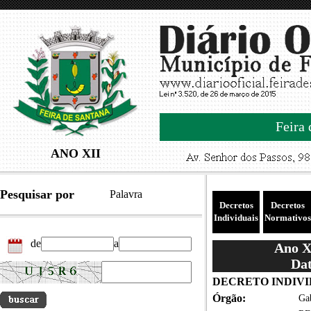
Feira 
ANO XII
Pesquisar por
Palavra
Decretos
Decretos
Individuais
Normativos
de
a
Ano XI
Dat
DECRETO INDIVID
Órgão:
Gab