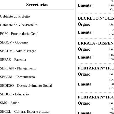
RE
Secretarias
Ementa:
Gua
Vio
Gabinete do Prefeito
DECRETO Nº 14.15
Órgão:
Gab
Gabinete do Vice-Prefeito
Fic
Ementa:
PGM - Procuradoria Geral
(ce
SEGOV - Governo
ERRATA - DISPENS
Órgão:
Gab
SEADM - Administração
ON
Ementa:
ina
SEFAZ - Fazenda
PORTARIA Nº 1185
SEPLAN - Planejamento
Órgão:
Gab
SECOM - Comunicação
Con
Ementa:
Sa
SEDESO - Desenvolvimento Social
Co
SEDUC - Educação
PORTARIA Nº 1184
SMS - Saúde
Órgão:
Gab
RE
SECEL - Cultura, Esporte e Lazer
Ementa:
mat