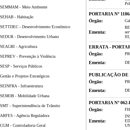
Prê
SEMMAM - Meio Ambiente
PORTARIA Nº 1186
SEHAB - Habitação
Órgão:
Gab
SETTDEC - Desenvolvimento Econômico
RES
Ementa:
se
SEDUR - Desenvolvimento Urbano
III
SEAGRI - Agricultura
ERRATA - PORTARI
Órgão:
PR
SEPREV - Prevenção à Violência
Ementa:
DE
SESP - Serviços Públicos
PUBLICAÇÃO DE D
Gestão e Projetos Estratégicos
Órgão:
PR
SEINFRA - Infraestrutura
Ementa:
DE
SEMOB - Mobilidade Urbana
PORTARIA Nº 062-
SMT - Superintendência de Trânsito
Órgão:
FH
ARFES - Agência Reguladora
IN
Ementa:
ED
CGM - Controladoria Geral
UN