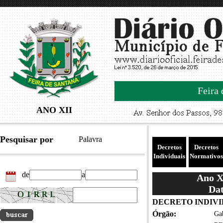
Feira 
ANO XII
Pesquisar por
Palavra
Decretos
Decretos
Individuais
Normativos
de
a
Ano XI
Dat
DECRETO INDIVID
Órgão:
Gab