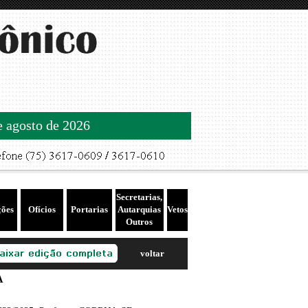
de agosto de 2026
Secretarias,
ções
Ofícios
Portarias
Autarquias
Vetos
Outros
voltar
A