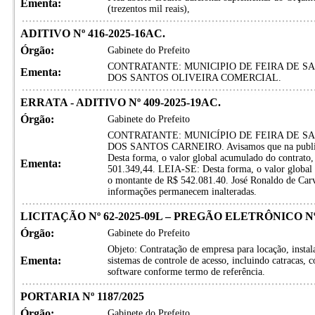
Ementa:
(trezentos mil reais),
ADITIVO Nº 416-2025-16AC.
Órgão:
Gabinete do Prefeito
CONTRATANTE: MUNICIPIO DE FEIRA DE S
Ementa:
DOS SANTOS OLIVEIRA COMERCIAL.
ERRATA - ADITIVO Nº 409-2025-19AC.
Órgão:
Gabinete do Prefeito
CONTRATANTE: MUNICÍPIO DE FEIRA DE 
DOS SANTOS CARNEIRO. Avisamos que na public
Desta forma, o valor global acumulado do contrato,
Ementa:
501.349,44. LEIA-SE: Desta forma, o valor global a
o montante de R$ 542.081.40. José Ronaldo de Carv
informações permanecem inalteradas.
LICITAÇÃO Nº 62-2025-09L – PREGÃO ELETRÔNICO Nº 
Órgão:
Gabinete do Prefeito
Objeto: Contratação de empresa para locação, instal
Ementa:
sistemas de controle de acesso, incluindo catracas, c
software conforme termo de referência.
PORTARIA Nº 1187/2025
Órgão:
Gabinete do Prefeito