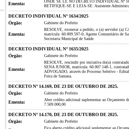
ONDE SE LÊ NO DECRETO INDIVIDUAL Nº 1632
Ementa:
RETIFIQUE-SE E LEIA-SE: Assistente Administra
DECRETO INDIVIDUAL Nº 1634/2025
Órgão:
Gabinete do Prefeito
RESOLVE, exonerar a pedido, o (a) servidor 
Ementa:
matrícula: 60.009.597-0, Agente Comunitário de Sa
Secretaria Municipal de Saúde.
DECRETO INDIVIDUAL Nº 1635/2025
Órgão:
Gabinete do Prefeito
RESOLVE, rescindir por iniciativa do(a) contrat
SENA JUNIOR, matrícula: 60.007.148-1, contratado
Ementa:
ADVOGADO, através do Processo Seletivo - Edital 
Feira de Santana.
DECRETO Nº 14.169, DE 23 DE OUTUBRO DE 2025.
Órgão:
Gabinete do Prefeito
Abre crédito adicional suplementar ao Orçamento do
Ementa:
7.509.000,00
DECRETO Nº 14.170, DE 23 DE OUTUBRO DE 2025.
Órgão:
Gabinete do Prefeito
Fica aberto crédito adicional suplementar ao Orça