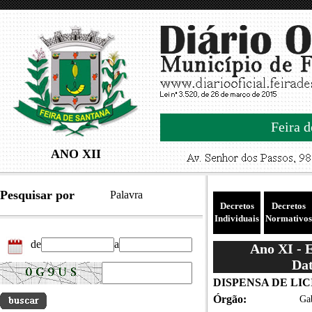
Feira d
ANO XII
Pesquisar por
Palavra
Decretos
Decretos
Individuais
Normativos
de
a
Ano XI - 
Dat
DISPENSA DE LICITA
Órgão:
Gab