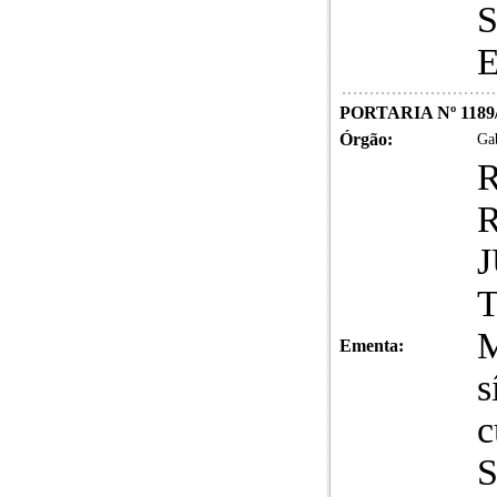
S
E
PORTARIA Nº 1189
Órgão:
Gab
J
T
M
Ementa:
s
c
S