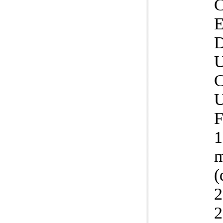
C
1
m
(
2
2