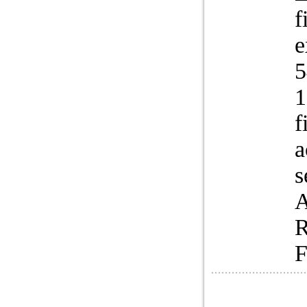
f
e
5
1
f
a
s
A
R
F