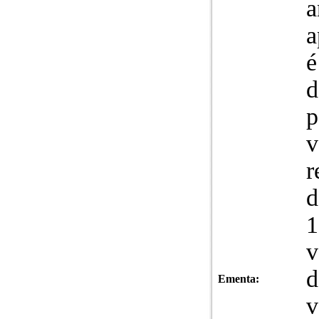
a
a
é
d
p
v
r
d
1
v
d
Ementa:
v