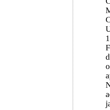
U
1
F
d
o
a
N
a
j