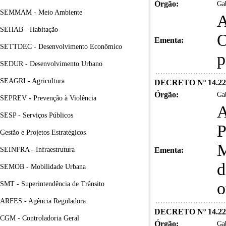
Órgão:
Gab
SEMMAM - Meio Ambiente
A
SEHAB - Habitação
O
Ementa:
SETTDEC - Desenvolvimento Econômico
p
SEDUR - Desenvolvimento Urbano
SEAGRI - Agricultura
DECRETO Nº 14.22
Órgão:
Gab
SEPREV - Prevenção à Violência
A
SESP - Serviços Públicos
P
Gestão e Projetos Estratégicos
M
SEINFRA - Infraestrutura
Ementa:
d
SEMOB - Mobilidade Urbana
o
SMT - Superintendência de Trânsito
ARFES - Agência Reguladora
DECRETO Nº 14.22
CGM - Controladoria Geral
Órgão:
Gab