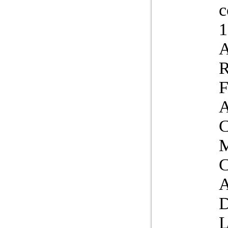
c
1
A
R
F
A
L