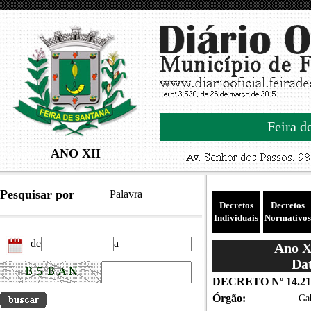
Feira d
ANO XII
Pesquisar por
Palavra
Decretos
Decretos
Individuais
Normativos
de
a
Ano XI
Dat
DECRETO Nº 14.21
Órgão:
Gab