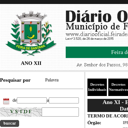
Feira d
ANO XII
Pesquisar por
Palavra
Decretos
Decretos
Individuais
Normativos
de
a
Ano XI - 
Dat
TERMO DE ACOR
Órgão:
IPF