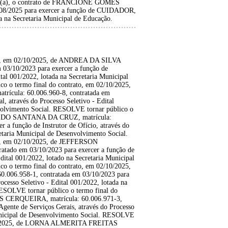
tado(a), o contrato de FRANCIONE GOMES
8/08/2025 para exercer a função de CUIDADOR,
da na Secretaria Municipal de Educação.
to, em 02/10/2025, de ANDREA DA SILVA
03/10/2023 para exercer a função de
ital 001/2022, lotada na Secretaria Municipal
o o termo final do contrato, em 02/10/2025,
ula: 60.006.960-8, contratada em
l, através do Processo Seletivo - Edital
nvolvimento Social. RESOLVE tornar público o
ANILDO SANTANA DA CRUZ, matrícula:
 a função de Instrutor de Ofício, através do
retaria Municipal de Desenvolvimento Social.
to, em 02/10/2025, de JEFFERSON
tado em 03/10/2023 para exercer a função de
Edital 001/2022, lotado na Secretaria Municipal
o o termo final do contrato, em 02/10/2025,
6.958-1, contratada em 03/10/2023 para
ocesso Seletivo - Edital 001/2022, lotada na
RESOLVE tornar público o termo final do
 CERQUEIRA, matrícula: 60.006.971-3,
Agente de Serviços Gerais, através do Processo
Municipal de Desenvolvimento Social. RESOLVE
2/10/2025, de LORNA ALMERITA FREITAS