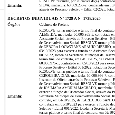
RESOLVE rescindir, por iniciativa do(a) contra
Ementa:
SILVA, matrícula: 60.009.238-2, contratada em 1
através do Processo Seletivo - Edital 02/2025, lota
DECRETOS INDIVIDUAIS Nº 1729 A Nº 1738/2025
Órgão:
Gabinete do Prefeito
RESOLVE tornar público o termo final do contra
ALMEIDA, matrícula: 60.006.955-5, contratada em 
Assistente Social, através do Processo Seletivo - Ed
de Desenvolvimento Social. RESOLVE tornar públic
de DEBORA LOOWZIANE ARAUJO RIBEIRO, matríc
03/10/2023 para exercer a função de Assistente Socia
001/2022, lotada na Secretaria Municipal de Dese
termo final do contrato, em 04/10/2025, de IV
60.006.975-1, contratado em 05/10/2023 para exercer
Processo Seletivo - Edital 001/2022, lotado na Sec
RESOLVE tornar público o termo final do contra
CERQUEIRA DIAS, matrícula: 60.006.956-7, contra
Instrutor de Ofício, através do Processo Seletivo - 
de Desenvolvimento Social. RESOLVE tornar públic
de JOSIMARA AMORIM MACHADO, matrícula: 60.00
exercer a função de Orientador Social, através do Pr
Ementa:
Secretaria Municipal de Desenvolvimento Social. 
contrato, em 04/10/2025, de KARLA DOS SANTOS
contratada em 05/10/2023 para exercer a função de 
Seletivo - Edital 001/2022, lotada na Secretaria 
tornar público o termo final do contrato, em 0