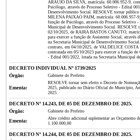
ARAUJO DA SILVA, matrícula: 60.006.952-9, contr
Psicólogo, através do Processo Seletivo - Edital 00
Desenvolvimento Social. RESOLVE tornar público o
MILENA PAIXAO PAIM, matrícula: 60.006.957-9, c
função de Psicólogo, através do Processo Seletivo - 
Municipal de Desenvolvimento Social. RESOLVE tor
02/10/2025, de RAIRA BASTOS CANUTO, matrícula
para exercer a função de Assistente Social, através 
na Secretaria Municipal de Desenvolvimento Socia
contrato, em 04/10/2025, de VALDELICE COSTA 
contratada em 05/10/2023 para exercer a função de O
- Edital 001/2022, lotada na Secretaria Municipal 
DECRETO INDIVIDUAL Nº 1739/2025
Órgão:
Gabinete do Prefeito
RESOLVE tornar sem efeito o Decreto de Nomeação
Ementa:
2025, publicado no Diário Oficial do Município, A
2025.
DECRETO Nº 14.243, DE 05 DE DEZEMBRO DE 2025.
Órgão:
Gabinete do Prefeito
Abre crédito adicional suplementar ao Orçamento do
Ementa:
1.100.000,00
DECRETO Nº 14.244, DE 05 DE DEZEMBRO DE 2025.