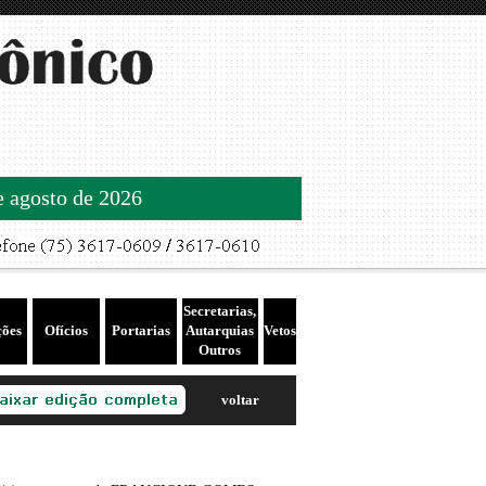
de agosto de 2026
Secretarias,
ções
Ofícios
Portarias
Autarquias
Vetos
Outros
voltar