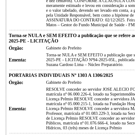
e dez centavos). CONFORME A CLÁUSULA CONTRAT
meramente estimado e levou em consideração a soma
e o valor tabelado, devendo ser levado em conta, a 
pela Unidade Responsável, bem como a hipótese de o
ASSINATURA DO CONTRATO: 02/12/2025. Feira de
Matos – Gestor do Fundo Municipal de Saúde - FM
Torna-se NULA e SEM EFEITO a publicação que se refe
2025-PE - LICITAÇÃO
Órgão:
Gabinete do Prefeito
Torna-se NULA e SEM EFEITO a publicação que
Ementa:
2025-PE - LICITAÇÃO Nº94-2025-05L, publicada e
Suzana Cardoso Lima – Núcleo Preparatório.
PORTARIAS INDIVIDUAIS Nº 1303 A 1306/2025
Órgão:
Gabinete do Prefeito
RESOLVE conceder ao servidor JOSE ALECIO F
matrícula nº 06.000.226-4, lotado na Superintendênc
Licença Prêmio RESOLVE conceder a servidora
matrícula nº 05.000.215-1, lotada na Fundação Hospi
Ementa:
Licença Prêmio RESOLVE conceder a servidor
Professor, matrícula nº 01.083.229-3, lotada na Sec
de Licença Prêmio RESOLVE conceder ao servido
Públicos, matrícula nº 01.076.666-4, lotado na Sec
Hídricos, 03 (três) meses de Licença Prêmio