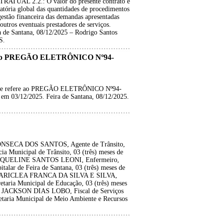
UAL 2.2.: O valor do presente contrato é
tória global das quantidades de procedimentos
gestão financeira das demandas apresentadas
utros eventuais prestadores de serviços.
 Santana, 08/12/2025 – Rodrigo Santos
S.
re ao PREGÃO ELETRÔNICO Nº94-
 se refere ao PREGÃO ELETRÔNICO Nº94-
m 03/12/2025. Feira de Santana, 08/12/2025.
ONSECA DOS SANTOS, Agente de Trânsito,
ia Municipal de Trânsito, 03 (três) meses de
 JAQUELINE SANTOS LEONI, Enfermeiro,
talar de Feira de Santana, 03 (três) meses de
a MARICLEA FRANCA DA SILVA E SILVA,
retaria Municipal de Educação, 03 (três) meses
r JACKSON DIAS LOBO, Fiscal de Serviços
retaria Municipal de Meio Ambiente e Recursos