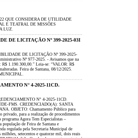
2022 QUE CONSIDERA DE UTILIDADE
AL E TEATRAL DE MISSÕES
A LUZ.
 DE LICITAÇÃO Nº 399-2025-03I
ILIDADE DE LICITAÇÃO Nº 399-2025-
nistrativo Nº 977-2025. - Avisamos que na
R: R$ 1.190.300,00.” Leia-se: “VALOR: R$
alteradas. Feira de Santana, 08/12/2025.
MUNICIPAL.
AMENTO N° 4-2025-11CD.
REDENCIAMENTO N° 4-2025-11CD.
DE-FMS. CREDENCIADO(A): SANTA
A. OBJETO: Chamamento Público para
to privado, para a realização de procedimentos
do programa Agora Tem Especialistas –
a população de Feira de Santana e
da regulada pela Secretaria Municipal de
hões, setecentos e quatorze mil, dois reais