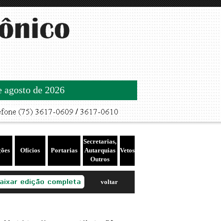
de agosto de 2026
Secretarias,
ções
Ofícios
Portarias
Autarquias
Vetos
Outros
voltar