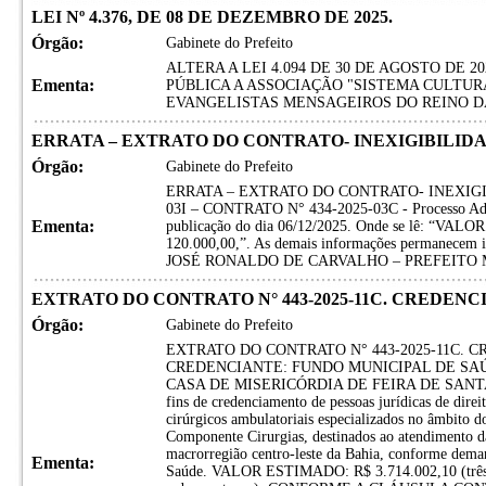
LEI Nº 4.376, DE 08 DE DEZEMBRO DE 2025.
Órgão:
Gabinete do Prefeito
ALTERA A LEI 4.094 DE 30 DE AGOSTO DE 
Ementa:
PÚBLICA A ASSOCIAÇÃO "SISTEMA CULTUR
EVANGELISTAS MENSAGEIROS DO REINO D
ERRATA – EXTRATO DO CONTRATO- INEXIGIBILIDADE
Órgão:
Gabinete do Prefeito
ERRATA – EXTRATO DO CONTRATO- INEXIGIB
03I – CONTRATO N° 434-2025-03C - Processo Admi
Ementa:
publicação do dia 06/12/2025. Onde se lê: “VALO
120.000,00,”. As demais informações permanecem in
JOSÉ RONALDO DE CARVALHO – PREFEITO 
EXTRATO DO CONTRATO N° 443-2025-11C. CREDENCI
Órgão:
Gabinete do Prefeito
EXTRATO DO CONTRATO N° 443-2025-11C. C
CREDENCIANTE: FUNDO MUNICIPAL DE SAÚ
CASA DE MISERICÓRDIA DE FEIRA DE SANTAN
fins de credenciamento de pessoas jurídicas de direi
cirúrgicos ambulatoriais especializados no âmbito 
Componente Cirurgias, destinados ao atendimento d
macrorregião centro-leste da Bahia, conforme deman
Ementa:
Saúde. VALOR ESTIMADO: R$ 3.714.002,10 (três mil